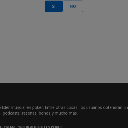
SÍ
NO
íder mundial en póker. Entre otras cosas, los usuarios obtendrán una 
os, podcasts, reseñas, bonos y mucho más.
L PREMIO "MEJOR AFILIADO EN PÓKER"