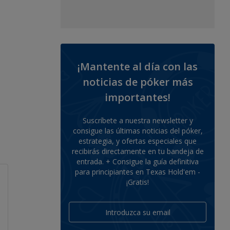
¡Mantente al día con las
noticias de póker más
importantes!
Suscríbete a nuestra newsletter y
consigue las últimas noticias del póker,
estrategia, y ofertas especiales que
recibirás directamente en tu bandeja de
entrada. + Consigue la guía definitiva
para principiantes en Texas Hold'em -
¡Gratis!