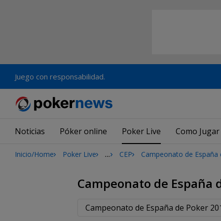
Juego con responsabilidad.
Noticias
Póker online
Poker Live
Como Jugar
Inicio/Home
Poker Live
…
CEP
Campeonato de España de Po
Campeonato de España d
Campeonato de España de Poker 20