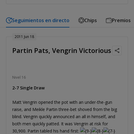
Seguimientos en directo
Chips
Premios
2011 Jun 18
Partin Pats, Vengrin Victorious
Nivel 16
2-7 Single Draw
Matt Vengrin opened the pot with an under-the-gun
raise, and Meikle Partin three-bet shoved from the big
blind. Vengrin quickly announced an all in himself, and
both men quickly patted. It was Vengrin at risk for
30,900. Partin tabled his hand first: