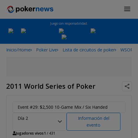
Juego con responsabilidad.
Inicio/Home
Poker Live
Lista de circuitos de poker
WSOP
2011 World Series of Poker
Event #29: $2,500 10-Game Mix / Six Handed
Día 2
Información del
evento
Jugadores vivos
1
/ 431