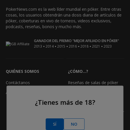
PokerNews.com es la web líder mundial en póker. Entre otras
cosas, los usuarios obtendrán una dosis diaria de artículos de
póker, coberturas en vivo de torneos, videos exclusivos,
podcasts, reseñas, bonos y mucho más.
GANADOR DEL PREMIO "MEJOR AFILIADO EN PÓKER"
•
•
•
•
•
•
2013
2014
2015
2016
2018
2021
2023
QUIÉNES SOMOS
¿CÓMO...?
Contáctanos
Reseñas de salas de póker
Anuncio
Reglas del póker
¿Tienes más de 18?
Clasificación Manos de Póker
Calculadora de odds en póker
Freerolls
SÍ
NO