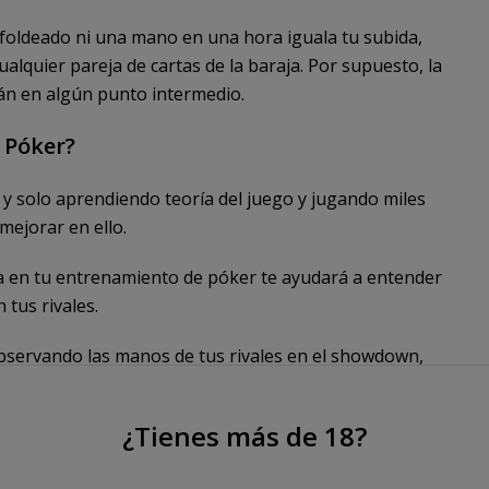
 foldeado ni una mano en una hora iguala tu subida,
alquier pareja de cartas de la baraja. Por supuesto, la
án en algún punto intermedio.
 Póker?
y solo aprendiendo teoría del juego y jugando miles
ejorar en ello.
da en tu entrenamiento de póker te ayudará a entender
tus rivales.
servando las manos de tus rivales en el showdown,
ia. Eso te permitirá hacer estimaciones más precisas
¿Tienes más de 18?
nathan Little explora el concepto con más profundidad