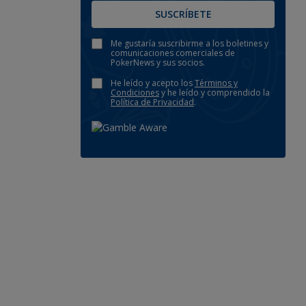
SUSCRÍBETE
Me gustaría suscribirme a los boletines y
comunicaciones comerciales de
PokerNews y sus socios.
He leído y acepto los
Términos y
Condiciones
y he leído y comprendido la
Política de Privacidad
.