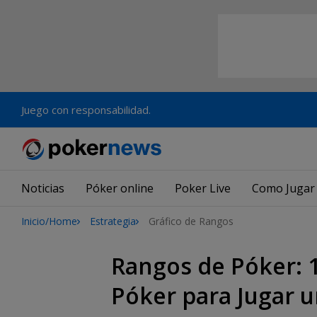
Juego con responsabilidad.
Noticias
Póker online
Poker Live
Como Jugar
Inicio/Home
Estrategia
Gráfico de Rangos
Rangos de Póker: 
Póker para Jugar u