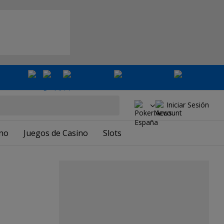
Iniciar Sesión
ino
Juegos de Casino
Slots