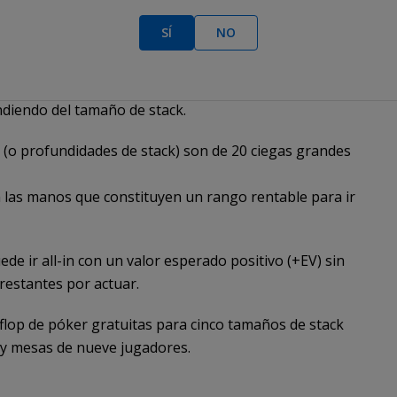
cómo pienso en términos de rangos de manos?"
SÍ
NO
os Preflop
e un cierto rango de manos iniciales con las que se
ndiendo del tamaño de stack.
(o profundidades de stack) son de 20 ciegas grandes
n las manos que constituyen un rango rentable para ir
de ir all-in con un valor esperado positivo (+EV) sin
 restantes por actuar.
lop de póker gratuitas para cinco tamaños de stack
 y mesas de nueve jugadores.