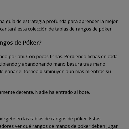
una guía de estrategia profunda para aprender la mejor
cantará esta colección de tablas de rangos de póker.
ngos de Póker?
do por ahí. Con pocas fichas. Perdiendo fichas en cada
ecibiendo y abandonando mano basura tras mano
 de ganar el torneo disminuyen aún más mientras su
mente decente. Nadie ha entrado al bote.
érgete en las tablas de rangos de póker. Estas
ugadores ver qué rangos de manos de póker deben jugar