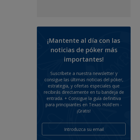
¡Mantente al día con las
noticias de póker más
importantes!
Suscríbete a nuestra newsletter y
consigue las últimas noticias del póker,
estrategia, y ofertas especiales que
recibirás directamente en tu bandeja de
entrada. + Consigue la guía definitiva
para principiantes en Texas Hold'em -
¡Gratis!