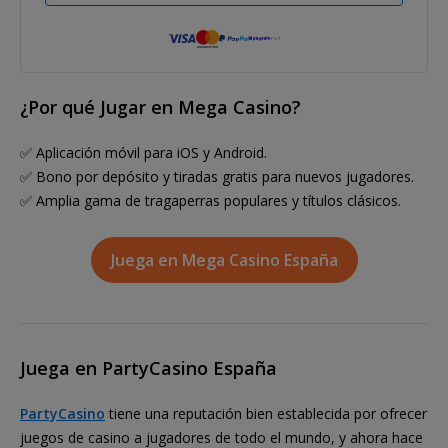
¿Por qué Jugar en Mega Casino?
✅ Aplicación móvil para iOS y Android.
✅ Bono por depósito y tiradas gratis para nuevos jugadores.
✅ Amplia gama de tragaperras populares y títulos clásicos.
Juega en Mega Casino España
Juega en PartyCasino España
PartyCasino
tiene una reputación bien establecida por ofrecer
juegos de casino a jugadores de todo el mundo, y ahora hace