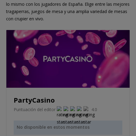
lo mismo con los jugadores de España. Elige entre las mejores
tragaperras, juegos de mesa y una amplia variedad de mesas
con crupier en vivo.
PartyCasino
Puntuación del editor
4.0
No disponible en estos momentos