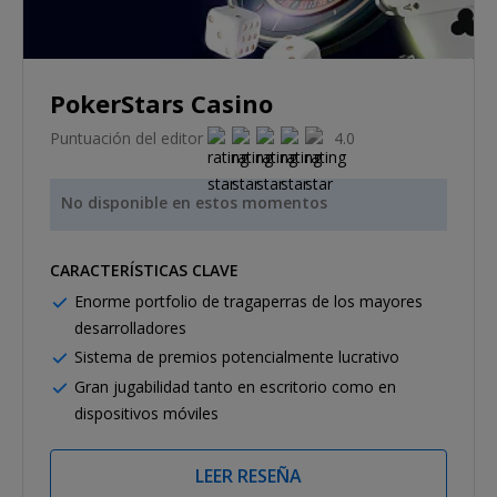
PokerStars Casino
Puntuación del editor
4.0
No disponible en estos momentos
CARACTERÍSTICAS CLAVE
Enorme portfolio de tragaperras de los mayores
desarrolladores
Sistema de premios potencialmente lucrativo
Gran jugabilidad tanto en escritorio como en
dispositivos móviles
LEER RESEÑA