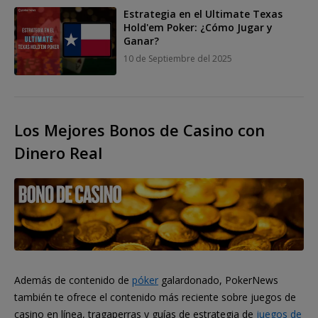
Estrategia en el Ultimate Texas
Hold'em Poker: ¿Cómo Jugar y
Ganar?
10 de Septiembre del 2025
Los Mejores Bonos de Casino con
Dinero Real
Además de contenido de
póker
galardonado, PokerNews
también te ofrece el contenido más reciente sobre juegos de
casino en línea, tragaperras y guías de estrategia de
juegos de