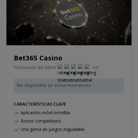
Bet365 Casino
Puntuación del editor
4.0
No disponible en estos momentos
CARACTERÍSTICAS CLAVE
Aplicación móvil increíble.
Bonos competitivos.
Una gama de juegos inigualable.