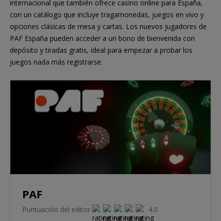
internacional que también ofrece casino online para España,
con un catálogo que incluye tragamonedas, juegos en vivo y
opciones clásicas de mesa y cartas. Los nuevos jugadores de
PAF España pueden acceder a un bono de bienvenida con
depósito y tiradas gratis, ideal para empezar a probar los
juegos nada más registrarse.
PAF
Puntuación del editor
4.0