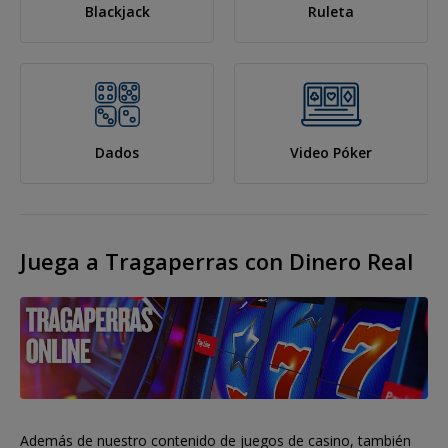
Blackjack
Ruleta
Dados
Video Póker
Juega a Tragaperras con Dinero Real
Además de nuestro contenido de juegos de casino, también