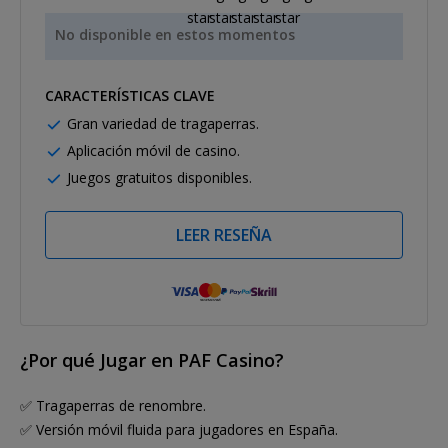
No disponible en estos momentos
CARACTERÍSTICAS CLAVE
Gran variedad de tragaperras.
Aplicación móvil de casino.
Juegos gratuitos disponibles.
LEER RESEÑA
¿Por qué Jugar en PAF Casino?
✅ Tragaperras de renombre.
✅ Versión móvil fluida para jugadores en España.