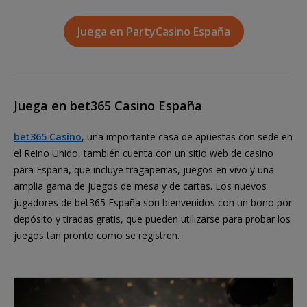
Juega en PartyCasino España
Juega en bet365 Casino España
bet365 Casino
, una importante casa de apuestas con sede en
el Reino Unido, también cuenta con un sitio web de casino
para España, que incluye tragaperras, juegos en vivo y una
amplia gama de juegos de mesa y de cartas. Los nuevos
jugadores de bet365 España son bienvenidos con un bono por
depósito y tiradas gratis, que pueden utilizarse para probar los
juegos tan pronto como se registren.