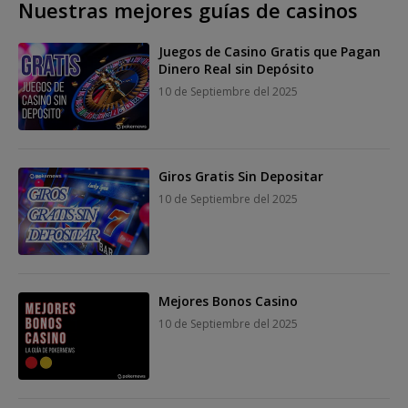
Nuestras mejores guías de casinos
Juegos de Casino Gratis que Pagan
Dinero Real sin Depósito
10 de Septiembre del 2025
Giros Gratis Sin Depositar
10 de Septiembre del 2025
Mejores Bonos Casino
10 de Septiembre del 2025