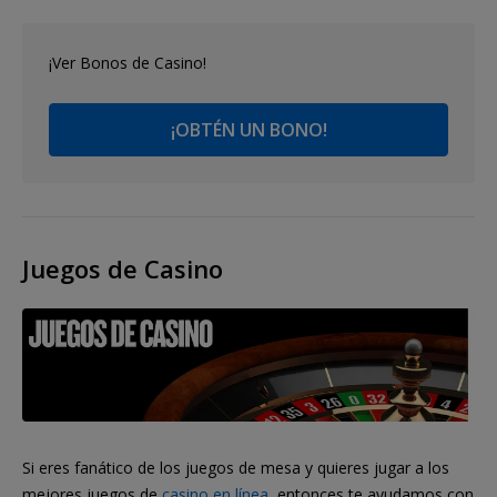
¡Ver Bonos de Casino!
¡OBTÉN UN BONO!
Juegos de Casino
Si eres fanático de los juegos de mesa y quieres jugar a los
mejores juegos de
casino en línea
, entonces te ayudamos con