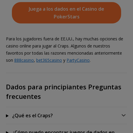
Juega a los dados en el Casino de
PokerStars
Para los jugadores fuera de EE.UU., hay muchas opciones de
casino online para jugar al Craps. Algunos de nuestros
favoritos por todas las razones mencionadas anteriormente
son
888casino
,
bet365casino
y
PartyCasino
.
Dados para principiantes Preguntas
frecuentes
¿Qué es el Craps?
¿Cómo puedo encontrar juegos de dados en