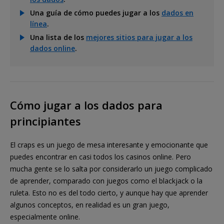
Una guía de cómo puedes jugar a los
dados en
línea
.
Una lista de los
mejores sitios para jugar a los
dados online
.
Cómo jugar a los dados para
principiantes
El craps es un juego de mesa interesante y emocionante que
puedes encontrar en casi todos los casinos online. Pero
mucha gente se lo salta por considerarlo un juego complicado
de aprender, comparado con juegos como el blackjack o la
ruleta. Esto no es del todo cierto, y aunque hay que aprender
algunos conceptos, en realidad es un gran juego,
especialmente online.