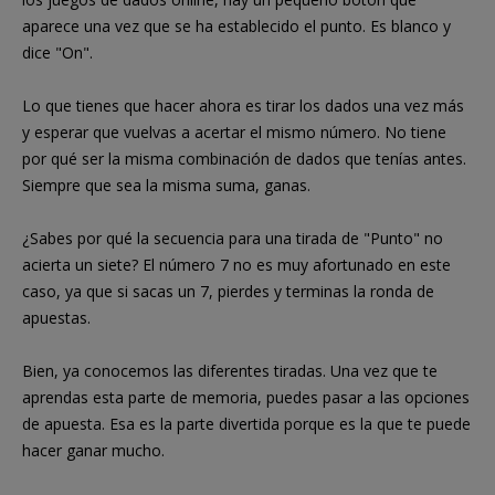
aparece una vez que se ha establecido el punto. Es blanco y
dice "On".
Lo que tienes que hacer ahora es tirar los dados una vez más
y esperar que vuelvas a acertar el mismo número. No tiene
por qué ser la misma combinación de dados que tenías antes.
Siempre que sea la misma suma, ganas.
¿Sabes por qué la secuencia para una tirada de "Punto" no
acierta un siete? El número 7 no es muy afortunado en este
caso, ya que si sacas un 7, pierdes y terminas la ronda de
apuestas.
Bien, ya conocemos las diferentes tiradas. Una vez que te
aprendas esta parte de memoria, puedes pasar a las opciones
de apuesta. Esa es la parte divertida porque es la que te puede
hacer ganar mucho.