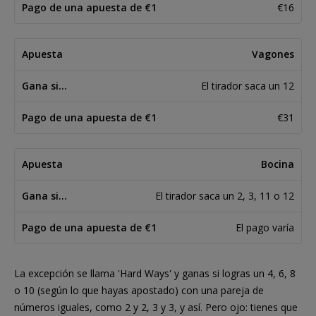
€16
Vagones
El tirador saca un 12
€31
Bocina
El tirador saca un 2, 3, 11 o 12
El pago varía
La excepción se llama 'Hard Ways' y ganas si logras un 4, 6, 8
o 10 (según lo que hayas apostado) con una pareja de
números iguales, como 2 y 2, 3 y 3, y así. Pero ojo: tienes que