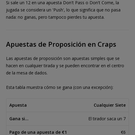
Si sale un 12 en una apuesta Don't Pass o Don't Come, la
jugada se considera un 'Push', lo que significa que no pasa
nada: no ganas, pero tampoco pierdes tu apuesta.
Apuestas de Proposición en Craps
Las apuestas de proposición son apuestas simples que se
hacen en cualquier tirada y se pueden encontrar en el centro
de la mesa de dados.
Esta tabla muestra cómo se gana (con una excepción):
Pago de
Cualquier Siete
Gana
una
Apuesta
El tirador saca un 7
si...
apuesta
de €1
€6