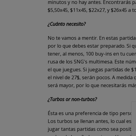
minutos y no hay antes. Encontrarás pa
$5,50x45, $11x45, $22x27, y $26x45 a t
¿Cuánto necesito?
No te vamos a mentir. En estas partida
por lo que debes estar preparado. Si q
tener, al menos, 100 buy-ins en tu cu
rusa de los SNG's multimesa. Este núm
el que juegues. Si juegas partidas de 
el nivel de 27$, serán pocos. A medida 
será mayor, por lo que necesitarás más
¿Turbos or non-turbos?
Ésta es una preferencia de tipo person
Los turbos se llenan antes, lo cual es 
jugar tantas partidas como sea posibl