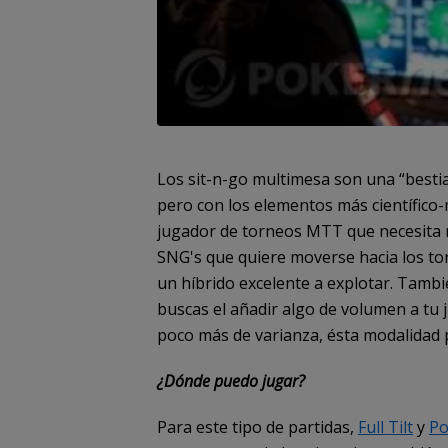
Los sit-n-go multimesa son una “bestia”
pero con los elementos más científico-
jugador de torneos MTT que necesita r
SNG's que quiere moverse hacia los t
un híbrido excelente a explotar. Tambié
buscas el añadir algo de volumen a tu 
poco más de varianza, ésta modalidad p
¿Dónde puedo jugar?
Para este tipo de partidas,
Full Tilt
y
Po