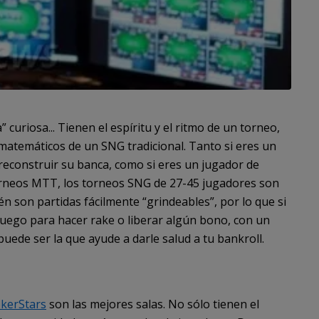
 curiosa... Tienen el espíritu y el ritmo de un torneo,
matemáticos de un SNG tradicional. Tanto si eres un
econstruir su banca, como si eres un jugador de
orneos MTT, los torneos SNG de 27-45 jugadores son
n son partidas fácilmente “grindeables”, por lo que si
juego para hacer rake o liberar algún bono, con un
uede ser la que ayude a darle salud a tu bankroll.
kerStars
son las mejores salas. No sólo tienen el