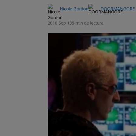
Nicole Gordon
DOORMANGORE
2010 Sep 13
5 min de lectura