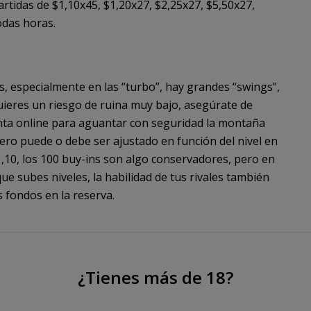
rtidas de $1,10x45, $1,20x27, $2,25x27, $5,50x27,
odas horas.
s, especialmente en las “turbo”, hay grandes “swings”,
uieres un riesgo de ruina muy bajo, asegúrate de
enta online para aguantar con seguridad la montaña
ero puede o debe ser ajustado en función del nivel en
$1,10, los 100 buy-ins son algo conservadores, pero en
que subes niveles, la habilidad de tus rivales también
 fondos en la reserva.
al, porque cada formato tiene sus pros y sus contras.
¿Tienes más de 18?
mejor para los jugadores “multi-mesa”, que tratan de
e por unidad de tiempo. De todos modos, su estructura