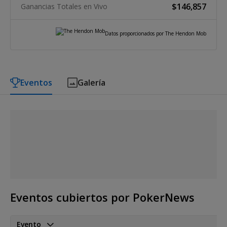
$146,857
Ganancias Totales en Vivo
Datos proporcionados por The Hendon Mob
Eventos
Galería
Eventos cubiertos por PokerNews
Evento