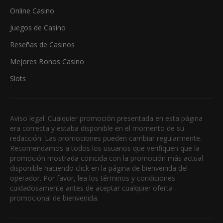
Online Casino
Juegos de Casino
Reseñas de Casinos
Mejores Bonos Casino
Slots
Aviso legal: Cualquier promoción presentada en esta página
era correcta y estaba disponible en el momento de su
redacción. Las promociones pueden cambiar regularmente.
Recomendamos a todos los usuarios que verifiquen que la
promoción mostrada coincida con la promoción más actual
disponible haciendo click en la página de bienvenida del
operador. Por favor, lea los términos y condiciones
cuidadosamente antes de aceptar cualquier oferta
promocional de bienvenida.