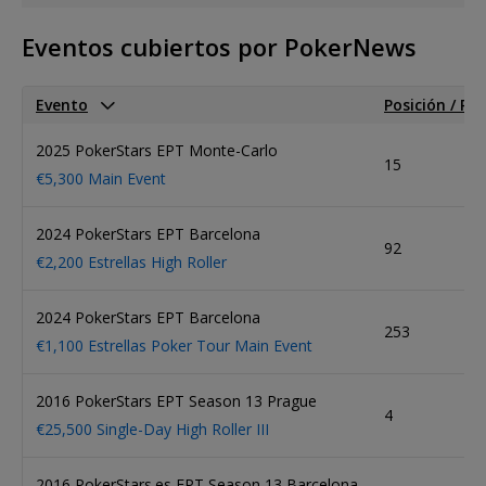
Eventos cubiertos por PokerNews
Evento
Posición / Pu
2025 PokerStars EPT Monte-Carlo
15
€5,300 Main Event
2024 PokerStars EPT Barcelona
92
€2,200 Estrellas High Roller
2024 PokerStars EPT Barcelona
253
€1,100 Estrellas Poker Tour Main Event
2016 PokerStars EPT Season 13 Prague
4
€25,500 Single-Day High Roller III
2016 PokerStars.es EPT Season 13 Barcelona