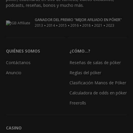
podcasts, reseñas, bonos y mucho más.
GANADOR DEL PREMIO "MEJOR AFILIADO EN PÓKER"
•
•
•
•
•
•
2013
2014
2015
2016
2018
2021
2023
QUIÉNES SOMOS
¿CÓMO...?
Contáctanos
Reseñas de salas de póker
Anuncio
Reglas del póker
Clasificación Manos de Póker
Calculadora de odds en póker
Freerolls
CASINO