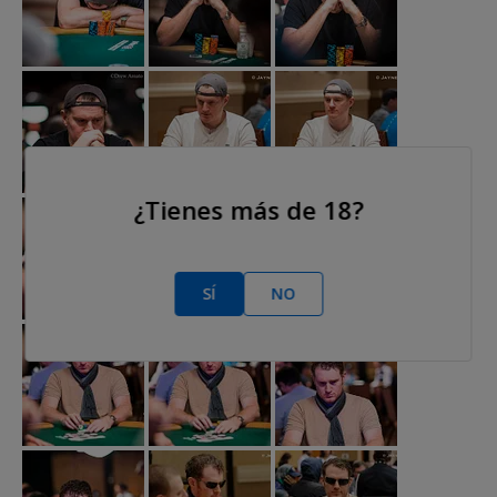
¿Tienes más de 18?
SÍ
NO