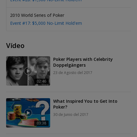
2010 World Series of Poker
Event #17: $5,000 No-Limit Hold'em
Vídeo
Poker Players with Celebrity
Doppelgängers
23 de Agosto del 2017
02:46
What Inspired You to Get Into
Poker?
30 de Junio del 2017
03:38