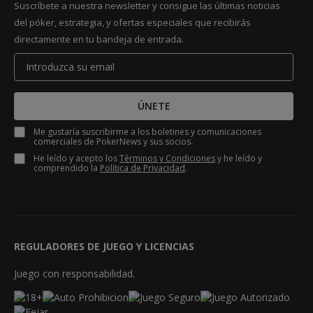
Suscríbete a nuestra newsletter y consigue las últimas noticias
del póker, estrategia, y ofertas especiales que recibirás
directamente en tu bandeja de entrada.
ÚNETE
Me gustaría suscribirme a los boletines y comunicaciones
comerciales de PokerNews y sus socios.
He leído y acepto los
Términos y Condiciones
y he leído y
comprendido la
Política de Privacidad
.
REGULADORES DE JUEGO Y LICENCIAS
Juego con responsabilidad.