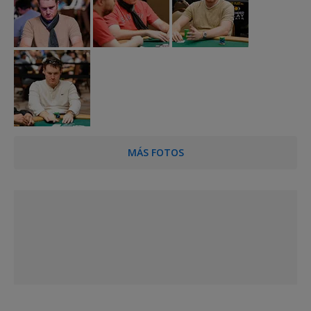
MÁS FOTOS