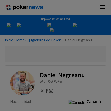
Juego con responsabilidad.
Inicio/Home
Jugadores de Poker
Daniel Negreanu
Daniel Negreanu
aka "Kid Poker"
Canadá
Nacionalidad: