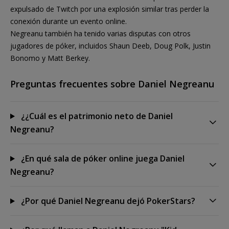
expulsado de Twitch por una explosión similar tras perder la
conexión durante un evento online.
Negreanu también ha tenido varias disputas con otros
jugadores de póker, incluidos Shaun Deeb, Doug Polk, Justin
Bonomo y Matt Berkey.
Preguntas frecuentes sobre Daniel Negreanu
¿¿Cuál es el patrimonio neto de Daniel
Negreanu?
¿En qué sala de póker online juega Daniel
Negreanu?
¿Por qué Daniel Negreanu dejó PokerStars?