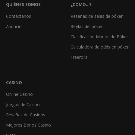
QUIÉNES SOMOS
¿CÓMO...?
Contáctanos
Reseñas de salas de póker
Anuncio
Reglas del póker
Clasificación Manos de Póker
Calculadora de odds en póker
Freerolls
CASINO
Online Casino
Juegos de Casino
Reseñas de Casinos
Mejores Bonos Casino