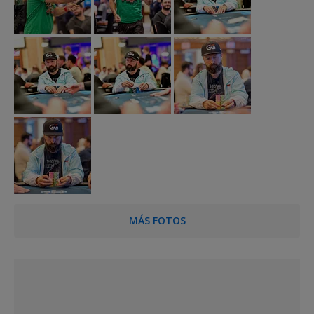
MÁS FOTOS