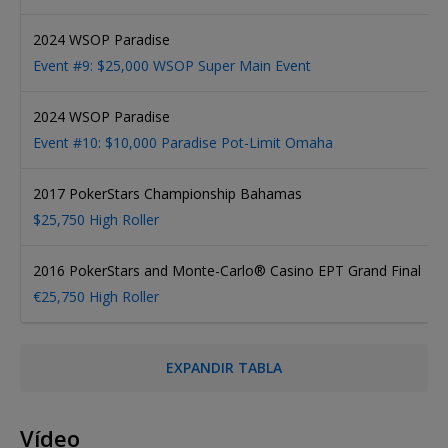
2024 WSOP Paradise
Event #9: $25,000 WSOP Super Main Event
2024 WSOP Paradise
Event #10: $10,000 Paradise Pot-Limit Omaha
2017 PokerStars Championship Bahamas
$25,750 High Roller
2016 PokerStars and Monte-Carlo® Casino EPT Grand Final
€25,750 High Roller
EXPANDIR TABLA
Vídeo