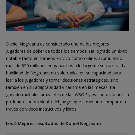
Daniel Negreanu es considerado uno de los mejores
jugadores de póker de todos los tiempos. Ha logrado un éxito
notable tanto en torneos en vivo como online, acumulando
más de $50 millones en ganancias a lo largo de su carrera. La
habilidad de Negreanu no solo radica en su capacidad para
leer a los jugadores y tomar decisiones estratégicas, sino
también en su adaptabilidad y carisma en las mesas. Ha
ganado múltiples brazaletes de las WSOP y es conocido por su
profundo conocimiento del juego, que a menudo comparte a
través de videos instructivos y libros.
Los 5 Mejores resultados de Daniel Negreanu