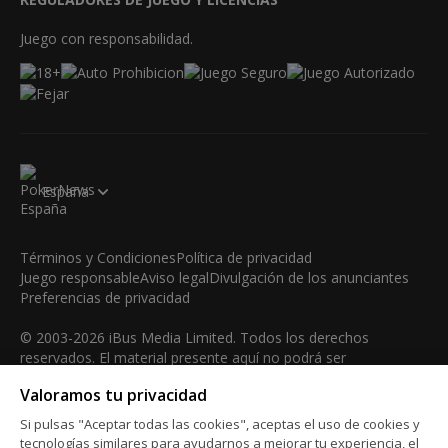
Juego con responsabilidad.
España
Términos y Condiciones
Política de privacidad
Juego responsable
Aviso legal
Divulgación de los anunciantes
Preferencias de privacidad
© 2003-2026 iBus Media Limited. Todos los derechos
reservados. El material presente aquí no podrá ser
reproducido, mostrado, modificado o distribuido sin el
Valoramos tu privacidad
permiso expreso y por escrito del poseedor de los derechos
de autor.
Si pulsas "Aceptar todas las cookies", aceptas el uso de cookies y
iBus Media Limited, 33-37 Athol Street M1 1LB -Douglas -Isle
tecnologías similares para ayudarnos a mejorar tu experiencia, el