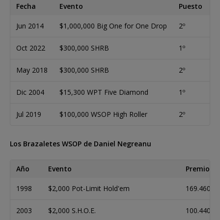
Fecha
Evento
Puesto
P
Jun 2014
$1,000,000 Big One for One Drop
2º
8
Oct 2022
$300,000 SHRB
1º
3
May 2018
$300,000 SHRB
2º
3
Dic 2004
$15,300 WPT Five Diamond
1º
1
Jul 2019
$100,000 WSOP High Roller
2º
1
Los Brazaletes WSOP de Daniel Negreanu
Año
Evento
Premio
1998
$2,000 Pot-Limit Hold'em
169.460$
2003
$2,000 S.H.O.E.
100.440$