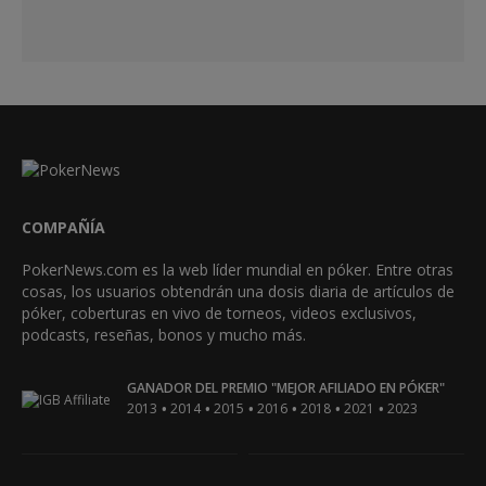
COMPAÑÍA
PokerNews.com es la web líder mundial en póker. Entre otras
cosas, los usuarios obtendrán una dosis diaria de artículos de
póker, coberturas en vivo de torneos, videos exclusivos,
podcasts, reseñas, bonos y mucho más.
GANADOR DEL PREMIO "MEJOR AFILIADO EN PÓKER"
•
•
•
•
•
•
2013
2014
2015
2016
2018
2021
2023