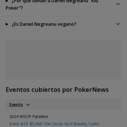
¿Por qué llaman a Daniel Negreanu "Kid
Poker"?
¿Es Daniel Negreanu vegano?
Eventos cubiertos por PokerNews
Evento
2024 WSOP Paradise
Event #15: $5,000 The Closer NLH Bounty Turbo