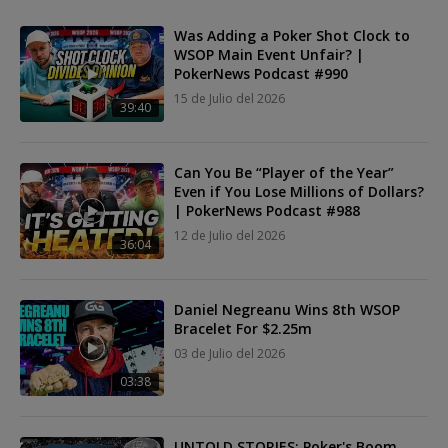
Was Adding a Poker Shot Clock to
WSOP Main Event Unfair? |
PokerNews Podcast #990
15 de Julio del 2026
39:40
Can You Be “Player of the Year”
Even if You Lose Millions of Dollars?
| PokerNews Podcast #988
12 de Julio del 2026
36:04
Daniel Negreanu Wins 8th WSOP
Bracelet For $2.25m
03 de Julio del 2026
03:38
UNTOLD STORIES: Poker's Boom