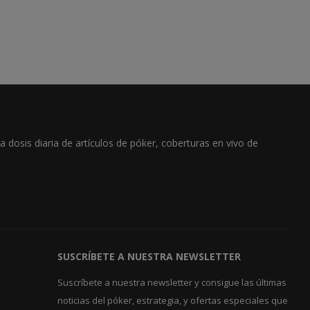
dosis diaria de artículos de póker, coberturas en vivo de
SUSCRÍBETE A NUESTRA NEWSLETTER
Suscríbete a nuestra newsletter y consigue las últimas
noticias del póker, estrategia, y ofertas especiales que