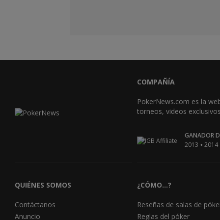
COMPAÑÍA
PokerNews.com es la web l
torneos, videos exclusiv
GANADOR DE
•
2013
2014
QUIÉNES SOMOS
¿CÓMO...?
Contáctanos
Reseñas de salas de póke
Anuncio
Reglas del póker