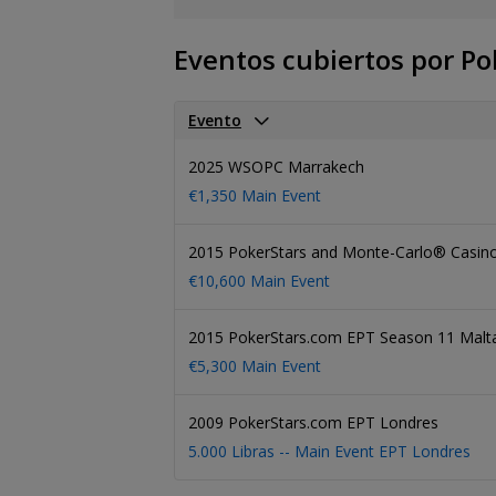
Eventos cubiertos por P
Evento
2025 WSOPC Marrakech
€1,350 Main Event
2015 PokerStars and Monte-Carlo® Casino
€10,600 Main Event
2015 PokerStars.com EPT Season 11 Malt
€5,300 Main Event
2009 PokerStars.com EPT Londres
5.000 Libras -- Main Event EPT Londres