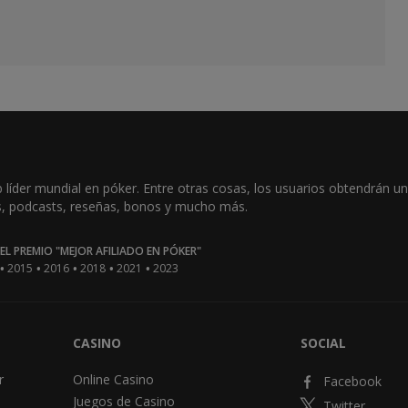
íder mundial en póker. Entre otras cosas, los usuarios obtendrán una 
os, podcasts, reseñas, bonos y mucho más.
L PREMIO "MEJOR AFILIADO EN PÓKER"
•
•
•
•
•
2015
2016
2018
2021
2023
CASINO
SOCIAL
r
Online Casino
Facebook
Juegos de Casino
Twitter