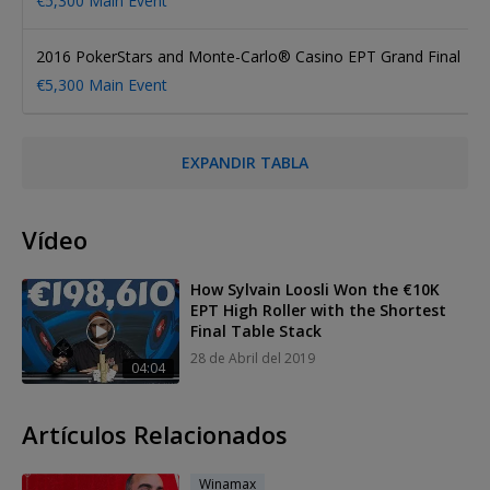
€5,300 Main Event
2016 PokerStars and Monte-Carlo® Casino EPT Grand Final
€5,300 Main Event
EXPANDIR TABLA
Vídeo
How Sylvain Loosli Won the €10K
EPT High Roller with the Shortest
Final Table Stack
28 de Abril del 2019
04:04
Artículos Relacionados
Winamax