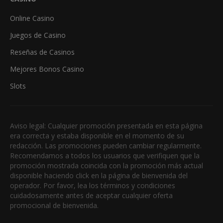
Online Casino
Juegos de Casino
Reseñas de Casinos
Mejores Bonos Casino
Slots
Aviso legal: Cualquier promoción presentada en esta página
era correcta y estaba disponible en el momento de su
redacción. Las promociones pueden cambiar regularmente.
Recomendamos a todos los usuarios que verifiquen que la
promoción mostrada coincida con la promoción más actual
disponible haciendo click en la página de bienvenida del
operador. Por favor, lea los términos y condiciones
cuidadosamente antes de aceptar cualquier oferta
promocional de bienvenida.