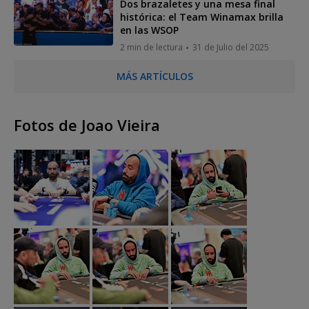
Dos brazaletes y una mesa final
histórica: el Team Winamax brilla
en las WSOP
2 min de lectura
31 de Julio del 2025
MÁS ARTÍCULOS
Fotos de Joao Vieira