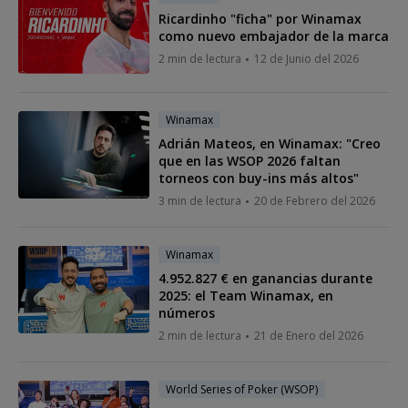
Ricardinho "ficha" por Winamax
como nuevo embajador de la marca
2 min de lectura
12 de Junio del 2026
Winamax
Adrián Mateos, en Winamax: "Creo
que en las WSOP 2026 faltan
torneos con buy-ins más altos"
3 min de lectura
20 de Febrero del 2026
Winamax
4.952.827 € en ganancias durante
2025: el Team Winamax, en
números
2 min de lectura
21 de Enero del 2026
World Series of Poker (WSOP)