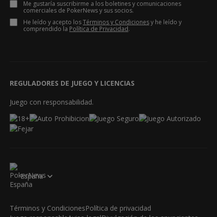
Me gustaría suscribirme a los boletines y comunicaciones
comerciales de PokerNews y sus socios.
He leído y acepto los
Términos y Condiciones
y he leído y
comprendido la
Política de Privacidad
.
REGULADORES DE JUEGO Y LICENCIAS
Juego con responsabilidad.
España
Términos y Condiciones
Política de privacidad