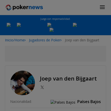
Juego con responsabilidad.
Inicio/Home
Jugadores de Poker
Joep van den Bijgaart
Joep van den Bijgaart
Países Bajos
Nacionalidad: