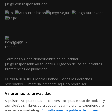
Juego con responsabilidad.
España
Términos y Condiciones
Política de privacidad
Juego responsable
Aviso legal
Divulgación de los anunciantes
Preferencias de privacidad
© 2003-2026 iBus Media Limited. Todos los derechos
reservados. El material presente aquí no podrá ser
reproducido, mostrado, modificado o distribuido sin el
Valoramos tu privacidad
permiso expreso y por escrito del poseedor de los derechos
de autor.
Si pulsas "Aceptar todas las cookies", aceptas el uso de cookies y
iBus Media Limited, 33-37 Athol Street M1 1LB -Douglas -Isle
tecnologías similares para ayudarnos a mejorar tu experiencia, el
of Man
análisis y el marketing.
Consulta nuestra política de cookies