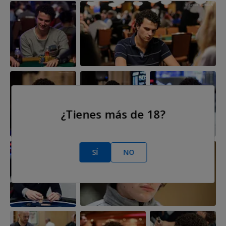
¿Tienes más de 18?
SÍ
NO