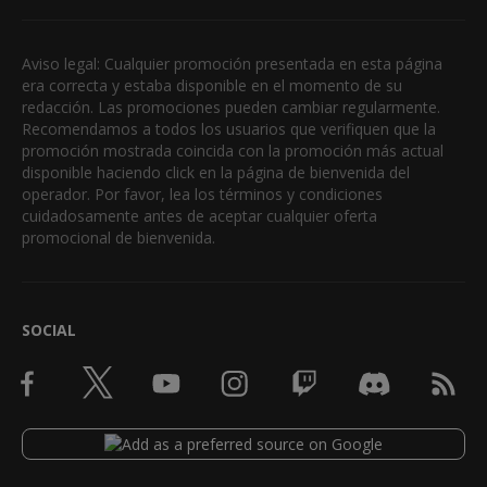
Aviso legal: Cualquier promoción presentada en esta página
era correcta y estaba disponible en el momento de su
redacción. Las promociones pueden cambiar regularmente.
Recomendamos a todos los usuarios que verifiquen que la
promoción mostrada coincida con la promoción más actual
disponible haciendo click en la página de bienvenida del
operador. Por favor, lea los términos y condiciones
cuidadosamente antes de aceptar cualquier oferta
promocional de bienvenida.
SOCIAL