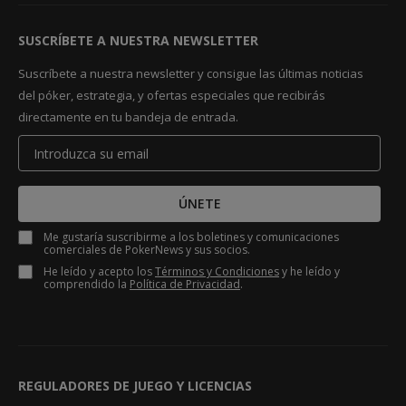
SUSCRÍBETE A NUESTRA NEWSLETTER
Suscríbete a nuestra newsletter y consigue las últimas noticias
del póker, estrategia, y ofertas especiales que recibirás
directamente en tu bandeja de entrada.
ÚNETE
Me gustaría suscribirme a los boletines y comunicaciones
comerciales de PokerNews y sus socios.
He leído y acepto los
Términos y Condiciones
y he leído y
comprendido la
Política de Privacidad
.
REGULADORES DE JUEGO Y LICENCIAS