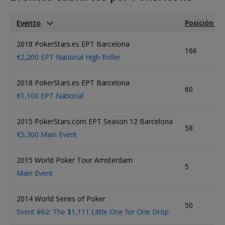
Evento
Posición / 
2018 PokerStars.es EPT Barcelona
166
€2,200 EPT National High Roller
2018 PokerStars.es EPT Barcelona
60
€1,100 EPT National
2015 PokerStars.com EPT Season 12 Barcelona
58
€5,300 Main Event
2015 World Poker Tour Amsterdam
5
Main Event
2014 World Series of Poker
50
Event #62: The $1,111 Little One for One Drop