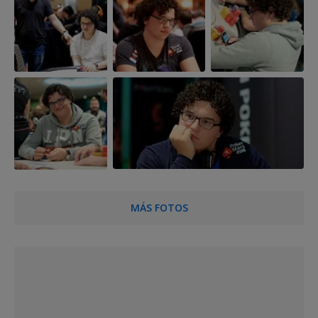
MÁS FOTOS