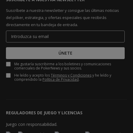
Suscríbete a nuestra newsletter y consigue las últimas noticias
del póker, estrategia, y ofertas especiales que recibirás
directamente en tu bandeja de entrada.
ÚNETE
Me gustaría suscribirme a los boletines y comunicaciones
comerciales de PokerNews y sus socios.
He leído y acepto los
Términos y Condiciones
y he leído y
comprendido la
Política de Privacidad
.
REGULADORES DE JUEGO Y LICENCIAS
Juego con responsabilidad.