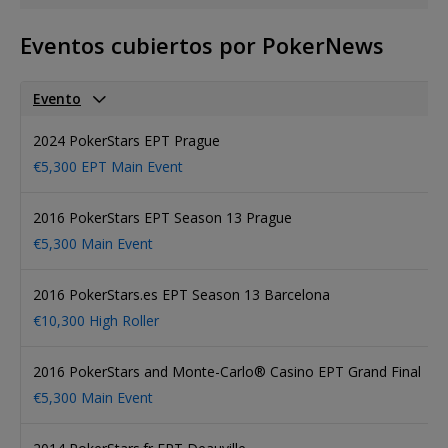
Eventos cubiertos por PokerNews
Evento
2024 PokerStars EPT Prague
€5,300 EPT Main Event
2016 PokerStars EPT Season 13 Prague
€5,300 Main Event
2016 PokerStars.es EPT Season 13 Barcelona
€10,300 High Roller
2016 PokerStars and Monte-Carlo® Casino EPT Grand Final
€5,300 Main Event