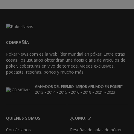
COMPAÑÍA
PokerNews.com es la web líder mundial en póker. Entre otras
cosas, los usuarios obtendrán una dosis diaria de artículos de
póker, coberturas en vivo de torneos, videos exclusivos,
podcasts, reseñas, bonos y mucho más.
GANADOR DEL PREMIO "MEJOR AFILIADO EN PÓKER"
•
•
•
•
•
•
2013
2014
2015
2016
2018
2021
2023
QUIÉNES SOMOS
¿CÓMO...?
Contáctanos
Reseñas de salas de póker