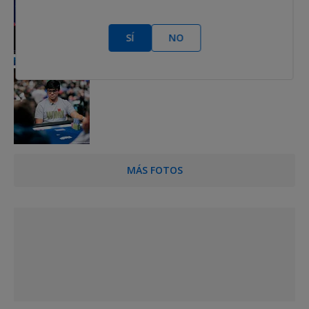
SÍ
NO
MÁS FOTOS