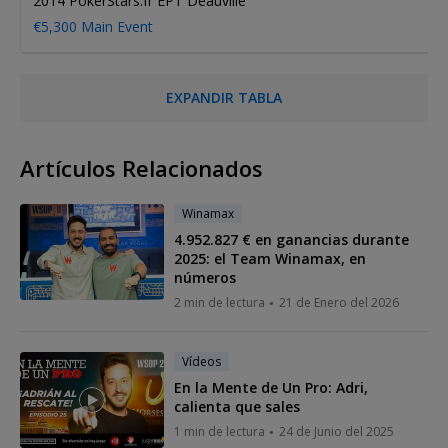
2014 PokerStars.fr EPT Deauville
€5,300 Main Event
EXPANDIR TABLA
Artículos Relacionados
Winamax
4.952.827 € en ganancias durante
2025: el Team Winamax, en
números
2 min de lectura
21 de Enero del 2026
Vídeos
En la Mente de Un Pro: Adri,
calienta que sales
1 min de lectura
24 de Junio del 2025