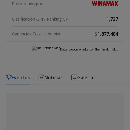
Patrocinado por:
1,737
Clasificación GPI / Ranking GPI
$1,877,484
Ganancias Totales en Vivo
Datos proporcionados por The Hendon Mob
Eventos
Noticias
Galería