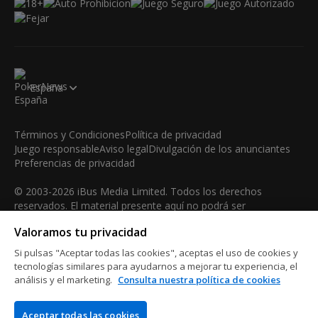
España
Términos y Condiciones
Política de privacidad
Juego responsable
Aviso legal
Divulgación de los anunciantes
Preferencias de privacidad
© 2003-2026 iBus Media Limited. Todos los derechos
reservados. El material presente aquí no podrá ser
reproducido, mostrado, modificado o distribuido sin el
Valoramos tu privacidad
permiso expreso y por escrito del poseedor de los derechos
de autor.
Si pulsas "Aceptar todas las cookies", aceptas el uso de cookies y
iBus Media Limited, 33-37 Athol Street M1 1LB -Douglas -Isle
tecnologías similares para ayudarnos a mejorar tu experiencia, el
análisis y el marketing.
Consulta nuestra política de cookies
of Man
Aceptar todas las cookies