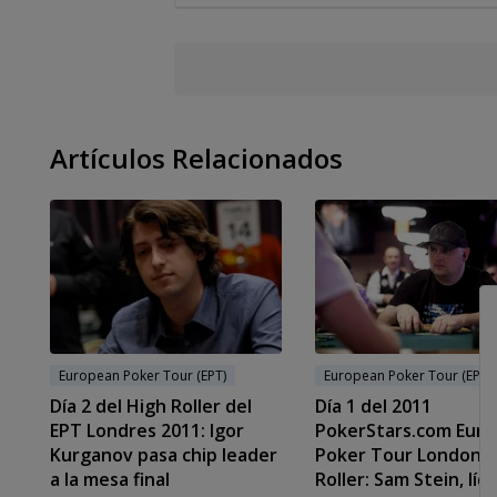
Artículos Relacionados
European Poker Tour (EPT)
European Poker Tour (EPT)
Día 2 del High Roller del
Día 1 del 2011
EPT Londres 2011: Igor
PokerStars.com Eur
Kurganov pasa chip leader
Poker Tour London H
a la mesa final
Roller: Sam Stein, líd