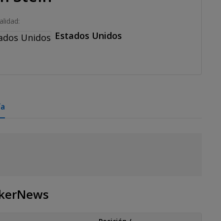
lidad:
Estados Unidos
ía
okerNews