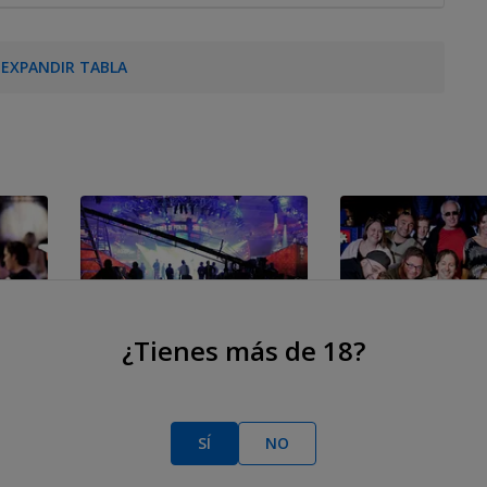
EXPANDIR TABLA
¿Tienes más de 18?
World Series of Poker (WSOP)
World Series of Poker
Resumen de las World
Resumen de la 26
opean
Series of Poker 2011
jornada de las Wo
SÍ
NO
igh
Series of Poker 2
3 min de lectura
28 de Junio del
er
2011
3 min de lectura
27 de