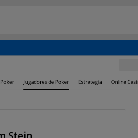
 Poker
Jugadores de Poker
Estrategia
Online Cas
m Stein