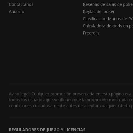
Contáctanos
Reseñas de salas de póke
Anuncio
Reglas del póker
Clasificación Manos de P
Calculadora de odds en p
Freerolls
Aviso legal: Cualquier promoción presentada en esta página e
todos los usuarios que verifiquen que la promoción mostrada coi
condiciones cuidadosamente antes de aceptar cualquier oferta 
REGULADORES DE JUEGO Y LICENCIAS