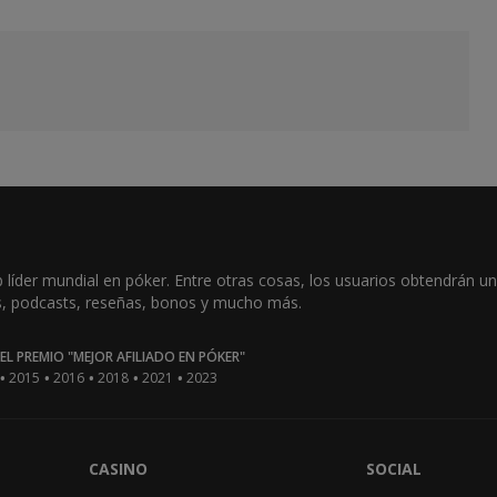
íder mundial en póker. Entre otras cosas, los usuarios obtendrán una 
os, podcasts, reseñas, bonos y mucho más.
L PREMIO "MEJOR AFILIADO EN PÓKER"
•
•
•
•
•
2015
2016
2018
2021
2023
CASINO
SOCIAL