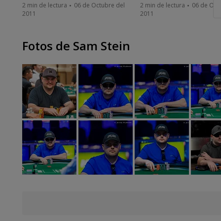
2 min de lectura
06 de Octubre del
2 min de lectura
06 de Oct
2011
2011
Fotos de Sam Stein