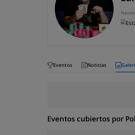
Naciona
Eventos
Noticias
Galer
Eventos cubiertos por P