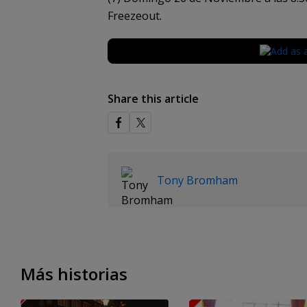
Freezeout.
Share this article
Tony Bromham
Más historias