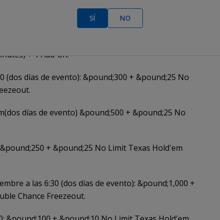
m (dos días de evento): &pound;100 + &pound;10 No
SÍ
NO
(90 minutes) + 1 Add-on.
 (dos días de evento): &pound;200 + &pound;20 No Limit
nutes) + 1 Add-on.
:30 (dos días de evento): &pound;300 + &pound;25 No
eezeout.
0pm(dos días de evento) &pound;500 + &pound;25 No
0: &pound;250 + &pound;25 No Limit Texas Hold'em
iembre a las 6:30 (dos días de evento): &pound;1,000 +
uble Chance Freezeout.
30: &pound;100 + &pound;10 No Limit Texas Hold'em