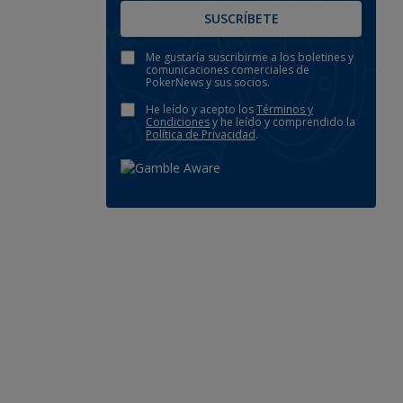
SUSCRÍBETE
Me gustaría suscribirme a los boletines y
comunicaciones comerciales de
PokerNews y sus socios.
He leído y acepto los
Términos y
Condiciones
y he leído y comprendido la
Política de Privacidad
.