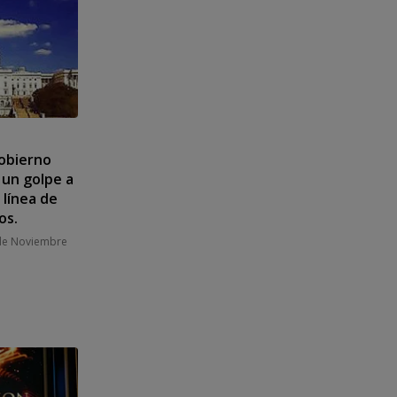
Gobierno
 un golpe a
 línea de
os.
de Noviembre