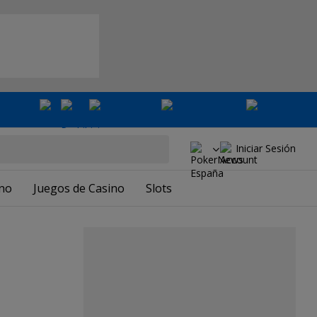
Iniciar Sesión
ino
Juegos de Casino
Slots