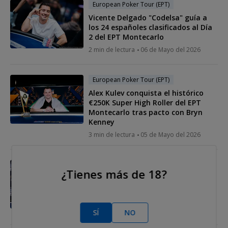
European Poker Tour (EPT)
Vicente Delgado "Codelsa" guía a
los 24 españoles clasificados al Día
2 del EPT Montecarlo
2 min de lectura
06 de Mayo del 2026
European Poker Tour (EPT)
Alex Kulev conquista el histórico
€250K Super High Roller del EPT
Montecarlo tras pacto con Bryn
Kenney
3 min de lectura
05 de Mayo del 2026
European Poker Tour (EPT)
¿Tienes más de 18?
Joris Ruijs se lleva el PokerStars
Open del EPT Montecarlo 2026,
remontada incluida
2 min de lectura
05 de Mayo del 2026
SÍ
NO