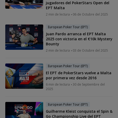
jugadores del PokerStars Open del
EPT Malta
2 min de lectura
06 de Octubre del 2025
European Poker Tour (EPT)
Juan Pardo arranca el EPT Malta
2025 con victoria en el €10k Mystery
Bounty
2 min de lectura
03 de Octubre del 2025
European Poker Tour (EPT)
El EPT de PokerStars vuelve a Malta
por primera vez desde 2016
6 min de lectura
30 de Septiembre del
2025
European Poker Tour (EPT)
Guilherme Kleist conquista el Spin &
Go Championship Live del EPT