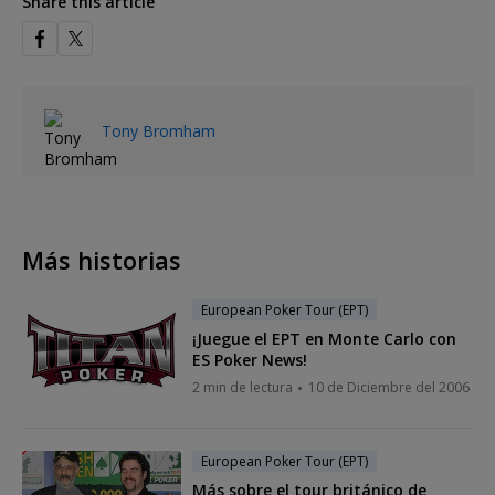
Share this article
Tony Bromham
Más historias
European Poker Tour (EPT)
¡Juegue el EPT en Monte Carlo con
ES Poker News!
2 min de lectura
10 de Diciembre del 2006
European Poker Tour (EPT)
Más sobre el tour británico de