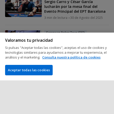
Sergio Carro y César García
lucharán por la mesa final del
Evento Principal del EPT Barcelona
3 min de lectura
30 de Agosto del 2025
European Poker Tour (EPT)
Sergio tira del 'Carro' de los cuatro
Valoramos tu privacidad
españoles vivos en el EPT Barcelona
Si pulsas "Aceptar todas las cookies", aceptas el uso de cookies y
3 min de lectura
29 de Agosto del 2025
tecnologías similares para ayudarnos a mejorar tu experiencia, el
análisis y el marketing.
Consulta nuestra política de cookies
European Poker Tour (EPT)
Aceptar todas las cookies
Una docena de buenas noticias a la
finalización del Día 3
3 min de lectura
28 de Agosto del 2025
Mostrar más mensajes