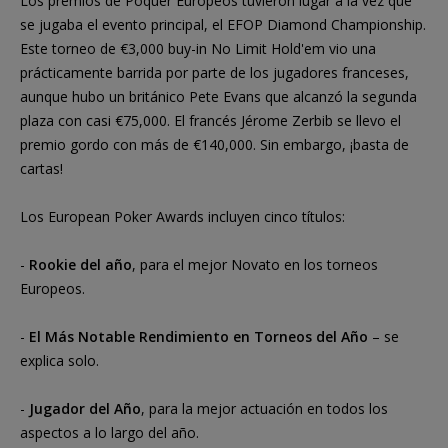
Los premios de Póquer Europeos tuvieron lugar a la vez que
se jugaba el evento principal, el EFOP Diamond Championship.
Este torneo de €3,000 buy-in No Limit Hold'em vio una
prácticamente barrida por parte de los jugadores franceses,
aunque hubo un británico Pete Evans que alcanzó la segunda
plaza con casi €75,000. El francés Jérome Zerbib se llevo el
premio gordo con más de €140,000. Sin embargo, ¡basta de
cartas!
Los European Poker Awards incluyen cinco títulos:
-
Rookie del año
, para el mejor Novato en los torneos
Europeos.
-
El Más Notable Rendimiento en Torneos del Año
– se
explica solo.
-
Jugador del Año
, para la mejor actuación en todos los
aspectos a lo largo del año.