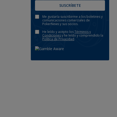
SUSCRÍBETE
Me gustaría suscribirme a los boletines y
comunicaciones comerciales de
PokerNews y sus socios.
He leído y acepto los
Términos y
Condiciones
y he leído y comprendido la
Política de Privacidad
.