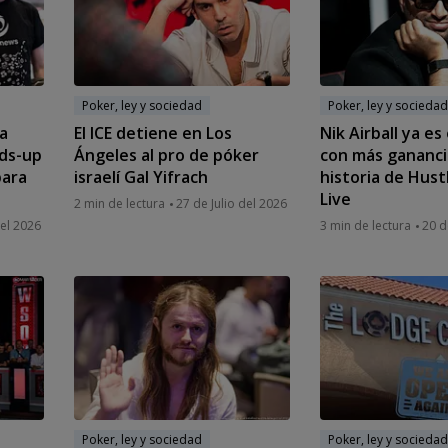
Poker, ley y sociedad
Poker, ley y sociedad
a
El ICE detiene en Los
Nik Airball ya es
ads-up
Ángeles al pro de póker
con más gananci
para
israelí Gal Yifrach
historia de Hust
Live
2 min de lectura
27 de Julio del 2026
del 2026
3 min de lectura
20 d
Poker, ley y sociedad
Poker, ley y sociedad