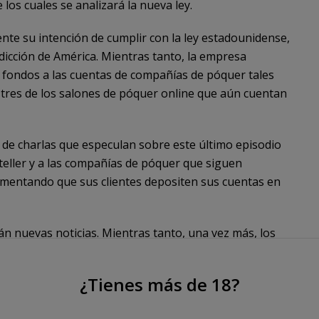
los cuales se analizará la nueva ley.
nte su intención de cumplir con la ley estadounidense,
sdicción de América. Mientras tanto, la empresa
 fondos a las cuentas de compañías de póquer tales
 tres de los salones de póquer online que aún cuentan
 de charlas que especulan sobre este último episodio
teller y a las compañías de póquer que siguen
fomentando que sus clientes depositen sus cuentas en
n nuevas noticias. Mientras tanto, una vez más, los
 industria del juego en todo el mundo, deberán esperar
el próximo paso del "Tío Sam" .
¿Tienes más de 18?
gador de póquer profesional en PokerProForAYear,.