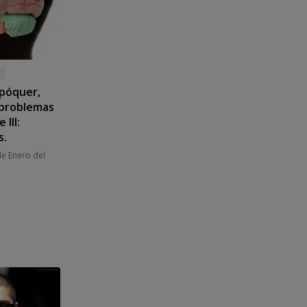
 póquer,
 problemas
 III:
s.
de Enero del