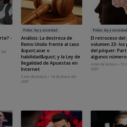
Poker, ley y sociedad
Poker, ley y sociedad
rte? -
Análisis: La destreza de
El retroceso del
Reino Unido frente al caso
volumen 23- los
&quot;azar o
del póquer: Parte
 del
habilidad&quot; y la Ley de
algunos número
Ilegalidad de Apuestas en
4 min de lectura
15 
Internet
2007
3 min de lectura
16 de Enero del
2007