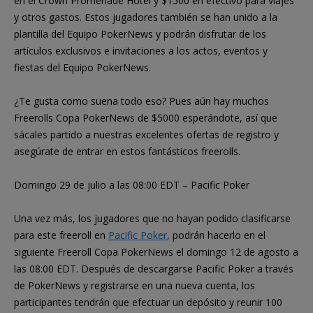
en el Crown Promenade Hotel y $1500 en efectivo para viajes
y otros gastos. Estos jugadores también se han unido a la
plantilla del Equipo PokerNews y podrán disfrutar de los
artículos exclusivos e invitaciones a los actos, eventos y
fiestas del Equipo PokerNews.
¿Te gusta como suena todo eso? Pues aún hay muchos
Freerolls Copa PokerNews de $5000 esperándote, así que
sácales partido a nuestras excelentes ofertas de registro y
asegúrate de entrar en estos fantásticos freerolls.
Domingo 29 de julio a las 08:00 EDT – Pacific Poker
Una vez más, los jugadores que no hayan podido clasificarse
para este freeroll en
Pacific Poker
, podrán hacerlo en el
siguiente Freeroll Copa PokerNews el domingo 12 de agosto a
las 08:00 EDT. Después de descargarse Pacific Poker a través
de PokerNews y registrarse en una nueva cuenta, los
participantes tendrán que efectuar un depósito y reunir 100