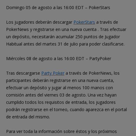
Domingo 05 de agosto a las 16:00 EDT – PokerStars
Los jugadores deberán descargar
PokerStars
a través de
PokerNews y registrarse en una nueva cuenta . Tras efectuar
un depósito, necesitarán acumular 250 puntos de Jugador
Habitual antes del martes 31 de julio para poder clasificarse.
Miércoles 08 de agosto a las 16:00 EDT – PartyPoker
Tras descargarse
Party Poker
a través de PokerNews, los
participantes deberán registrarse en una nueva cuenta,
efectuar un depósito y jugar al menos 100 manos con
comisión antes del viernes 03 de agosto. Una vez hayan
cumplido todos los requisitos de entrada, los jugadores
podrán registrarse en el torneo, cuando aparezca en el portal
de entrada del mismo.
Para ver toda la información sobre éstos y los próximos