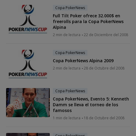
Copa PokerNews
Full Tilt Poker ofrece 32.000$ en
freerolls para la Copa PokerNews
Alpina
2 min de lectura
22 de Diciembre del 2008
Copa PokerNews
Copa PokerNews Alpina 2009
2 min de lectura
28 de Octubre del 2008
Copa PokerNews
Copa PokerNews, Evento 5: Kenneth
Damm se lleva el torneo de los
famosos
1 min de lectura
18 de Octubre del 2008
Copa PokerNews