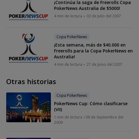
¡Continúa la saga de Freerolls Copa
PokerNews Australia de $5000!
4 min de lectura
03 de Julio del 2007
Copa PokerNews
¡Esta semana, más de $40.000 en
Freerolls para la Copa PokerNews en
Australia!
4 min de lectura
27 de Junio del 2007
Otras historias
Copa PokerNews
PokerNews Cup: Cómo clasificarse
(VII)
1 min de lectura
09 de Septiembre del
2009