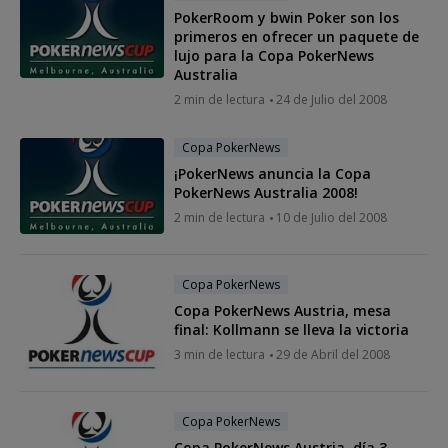
PokerRoom y bwin Poker son los
primeros en ofrecer un paquete de
lujo para la Copa PokerNews
Australia
2 min de lectura
24 de Julio del 2008
Copa PokerNews
¡PokerNews anuncia la Copa
PokerNews Australia 2008!
2 min de lectura
10 de Julio del 2008
Copa PokerNews
Copa PokerNews Austria, mesa
final: Kollmann se lleva la victoria
3 min de lectura
29 de Abril del 2008
Copa PokerNews
Copa PokerNews Austria, día 3