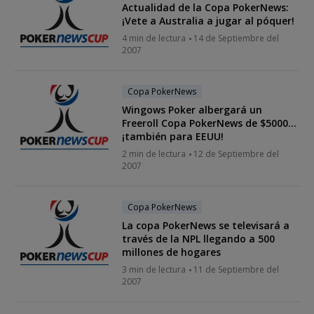
Actualidad de la Copa PokerNews:
¡Vete a Australia a jugar al póquer!
4 min de lectura
14 de Septiembre del
2007
Copa PokerNews
Wingows Poker albergará un
Freeroll Copa PokerNews de $5000...
¡también para EEUU!
2 min de lectura
12 de Septiembre del
2007
Copa PokerNews
La copa PokerNews se televisará a
través de la NPL llegando a 500
millones de hogares
3 min de lectura
11 de Septiembre del
2007