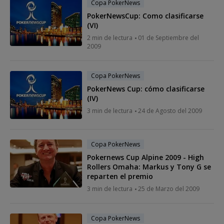
Copa PokerNews
PokerNewsCup: Como clasificarse
(VI)
2 min de lectura
01 de Septiembre del
2009
Copa PokerNews
PokerNews Cup: cómo clasificarse
(IV)
3 min de lectura
24 de Agosto del 2009
Copa PokerNews
Pokernews Cup Alpine 2009 - High
Rollers Omaha: Markus y Tony G se
reparten el premio
3 min de lectura
25 de Marzo del 2009
Copa PokerNews