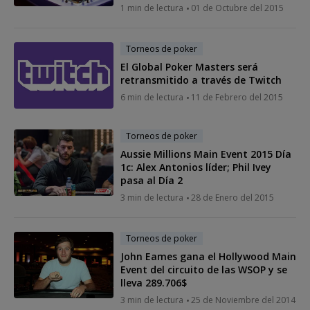
1 min de lectura
01 de Octubre del 2015
Torneos de poker
El Global Poker Masters será
retransmitido a través de Twitch
6 min de lectura
11 de Febrero del 2015
Torneos de poker
Aussie Millions Main Event 2015 Día
1c: Alex Antonios líder; Phil Ivey
pasa al Día 2
3 min de lectura
28 de Enero del 2015
Torneos de poker
John Eames gana el Hollywood Main
Event del circuito de las WSOP y se
lleva 289.706$
3 min de lectura
25 de Noviembre del 2014