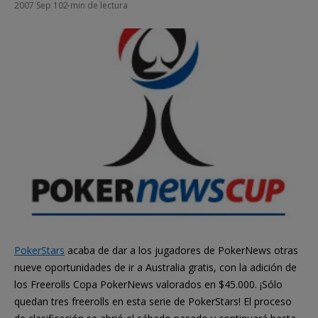
2007 Sep 10
2 min de lectura
PokerStars
acaba de dar a los jugadores de PokerNews otras
nueve oportunidades de ir a Australia gratis, con la adición de
los Freerolls Copa PokerNews valorados en $45.000. ¡Sólo
quedan tres freerolls en esta serie de PokerStars! El proceso