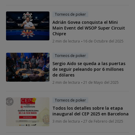
Torneos de poker
Adrián Govea conquista el Mini
Main Event del WSOP Super Circuit
Chipre
2 min de lectura
16 de Octubre del 2025
Torneos de poker
Sergio Aido se queda a las puertas
de seguir peleando por 6 millones
de dólares
2 min de lectura
21 de Mayo del 2025
Torneos de poker
Todos los detalles sobre la etapa
inaugural del CEP 2025 en Barcelona
3 min de lectura
27 de Febrero del 2025