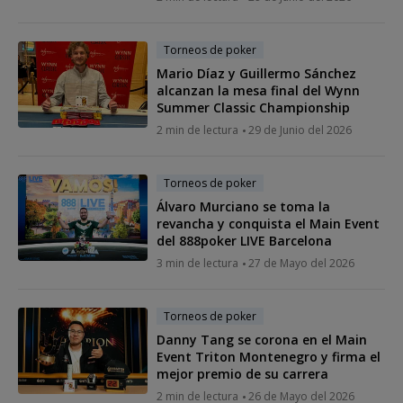
Torneos de poker
Mario Díaz y Guillermo Sánchez
alcanzan la mesa final del Wynn
Summer Classic Championship
2 min de lectura
29 de Junio del 2026
Torneos de poker
Álvaro Murciano se toma la
revancha y conquista el Main Event
del 888poker LIVE Barcelona
3 min de lectura
27 de Mayo del 2026
Torneos de poker
Danny Tang se corona en el Main
Event Triton Montenegro y firma el
mejor premio de su carrera
2 min de lectura
26 de Mayo del 2026