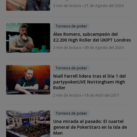
3 min de lectura
21 de Agosto del 2024
Torneos de poker
Álex Romero, subcampeón del
£2.200 High Roller del UKIPT Londres
2 min de lectura
09 de Agosto del 2024
Torneos de poker
Niall Farrell lidera tras el Día 1 del
partypokerLIVE Nottingham High
Roller
2 min de lectura
18 de Abril del 2017
Torneos de poker
Una mirada al pasado: El cuartel
general de PokerStars en la Isla de
Man