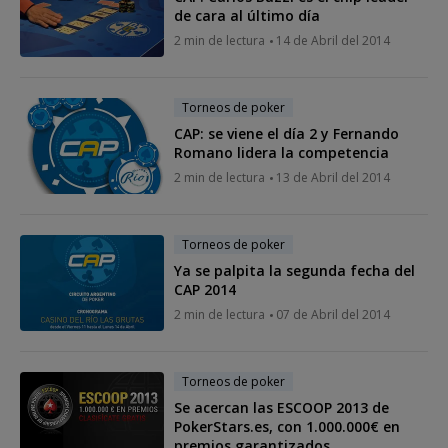
de cara al último día
2 min de lectura
14 de Abril del 2014
Torneos de poker
CAP: se viene el día 2 y Fernando
Romano lidera la competencia
2 min de lectura
13 de Abril del 2014
Torneos de poker
Ya se palpita la segunda fecha del
CAP 2014
2 min de lectura
07 de Abril del 2014
Torneos de poker
Se acercan las ESCOOP 2013 de
PokerStars.es, con 1.000.000€ en
premios garantizados