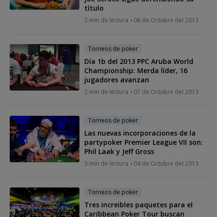
título
2 min de lectura
08 de Octubre del 2013
Torneos de poker
Día 1b del 2013 PPC Aruba World
Championship: Merda líder, 16
jugadores avanzan
2 min de lectura
07 de Octubre del 2013
Torneos de poker
Las nuevas incorporaciones de la
partypoker Premier League VII son:
Phil Laak y Jeff Gross
3 min de lectura
04 de Octubre del 2013
Torneos de poker
Tres increibles paquetes para el
Caribbean Poker Tour buscan