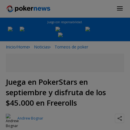
Juego con responsabilidad.
Inicio/Home
Noticias
Torneos de poker
Juega en PokerStars en
septiembre y disfruta de los
$45.000 en Freerolls
Andrew Bognar