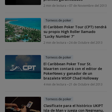
2 min de lectura
07 de Noviembre del 2013
Torneos de poker
El Caribben Poker Tour (CPT) tendrá
su propio High Roller llamado
"Lucky Number 7"
2 min de lectura
24 de Octubre del 2013
Torneos de poker
El Caribbean Poker Tour St.
Maarten contará con el editor de
PokerNews y ganador de un
brazalete WSOP Chad Holloway
4 min de lectura
21 de Octubre del 2013
Torneos de poker
Clasifícate para el histórico UKIPT
Isla de Man y juega con Negreanu,