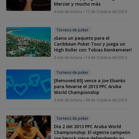
Mercier y mucho más
4 min de lectura
15 de Octubre del 2013
Torneos de poker
¡Gana un paquete para el
Caribbean Poker Tour y juega un
High Roller con Tobias Reinkemeier!
2 min de lectura
14 de Octubre del 2013
Torneos de poker
[Removed:65] vence a Joe Ebanks
para llevarse el 2013 PPC Aruba
World Championship
3 min de lectura
09 de Octubre del 2013
Torneos de poker
Día 2 del 2013 PPC Aruba World
Championship: El vigente campeón
Joe Serock sigue defendiendo su