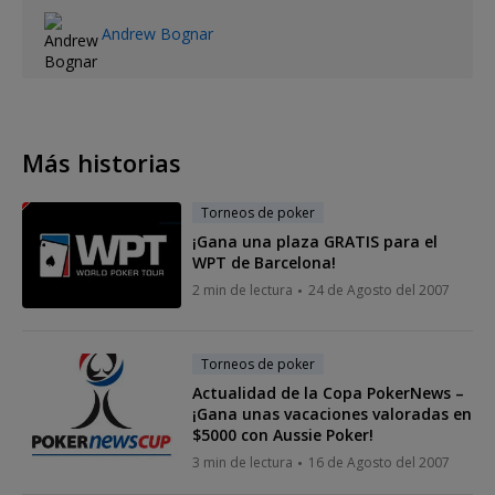
Andrew Bognar
Más historias
Torneos de poker
¡Gana una plaza GRATIS para el
WPT de Barcelona!
2 min de lectura
24 de Agosto del 2007
Torneos de poker
Actualidad de la Copa PokerNews –
¡Gana unas vacaciones valoradas en
$5000 con Aussie Poker!
3 min de lectura
16 de Agosto del 2007