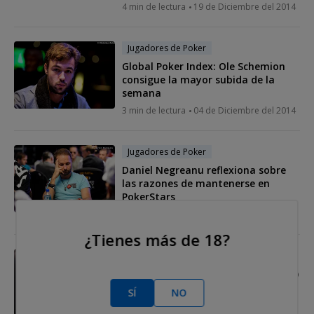
4 min de lectura
19 de Diciembre del 2014
Jugadores de Poker
Global Poker Index: Ole Schemion
consigue la mayor subida de la
semana
3 min de lectura
04 de Diciembre del 2014
Jugadores de Poker
Daniel Negreanu reflexiona sobre
las razones de mantenerse en
PokerStars
2 min de lectura
03 de Diciembre del 2014
¿Tienes más de 18?
Jugadores de Poker
Vicente Delgado: "Cada día aprendo
algo del poker y de la vida"
SÍ
NO
13 min de lectura
02 de Diciembre del