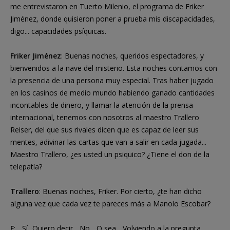
me entrevistaron en Tuerto Milenio, el programa de Friker
Jiménez, donde quisieron poner a prueba mis discapacidades,
digo... capacidades psíquicas.
Friker Jiménez
: Buenas noches, queridos espectadores, y
bienvenidos a la nave del misterio. Esta noches contamos con
la presencia de una persona muy especial. Tras haber jugado
en los casinos de medio mundo habiendo ganado cantidades
incontables de dinero, y llamar la atención de la prensa
internacional, tenemos con nosotros al maestro Trallero
Reiser, del que sus rivales dicen que es capaz de leer sus
mentes, adivinar las cartas que van a salir en cada jugada...
Maestro Trallero, ¿es usted un psiquico? ¿Tiene el don de la
telepatía?
Trallero
: Buenas noches, Friker. Por cierto, ¿te han dicho
alguna vez que cada vez te pareces más a Manolo Escobar?
F
: ...Sí...Quiero decir... No... O sea... Volviendo a la pregunta,