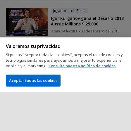
Jugadores de Poker
Igor Kurganov gana el Desafío 2013
Aussie Millions $ 25.000
4 min de lectura
03 de Febrero del 2013
Valoramos tu privacidad
Jugadores de Poker
Si pulsas "Aceptar todas las cookies", aceptas el uso de cookies y
Mervin Chan gana el 2013 Aussie
tecnologías similares para ayudarnos a mejorar tu experiencia, el
Millions Main Event
análisis y el marketing.
Consulta nuestra política de cookies
5 min de lectura
03 de Febrero del 2013
Aceptar todas las cookies
Mostrar más mensajes