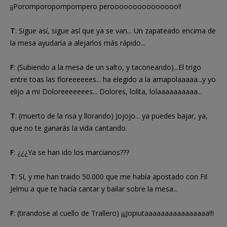
¡¡Poromporopompompero perooooooooooooooo!!
T
: Sigue así, sigue así que ya se van... Un zapateado encima de
la mesa ayudaría a alejarlos más rápido...
F
: (Subiendo a la mesa de un salto, y taconeando)...El trigo
entre toas las floreeeeees... ha elegido a la amapolaaaaa...y yo
elijo a mi Doloreeeeeees... Dolores, lolita, lolaaaaaaaaaa...
T
: (muerto de la risa y llorando) Jojojo... ya puedes bajar, ya,
que no te ganarás la vida cantando.
F
: ¿¿¿Ya se han ido los marcianos???
T
: Sí, y me han traido 50.000 que me había apostado con Fil
Jelmu a que te hacía cantar y bailar sobre la mesa...
F
: (tirandose al cuello de Trallero) ¡¡¡Jopiutaaaaaaaaaaaaaaaa!!!