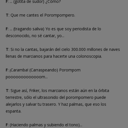
F
: ... (gotita de sudor) ¿Cómo?
T
: Que me cantes el Porompompero.
F
: ... (tragando saliva) Yo es que soy periodista de lo
desconocido, no sé cantar, yo...
T
: Si no la cantas, bajarán del cielo 300.000 millones de naves
llenas de marcianos para hacerte una colonoscopia.
F
: ¡Caramba! (Carraspeando) Porompom
pooooooooooooom...
T
: Sigue así, Friker, los marcianos están aún en la órbita
terrestre, sólo el ultrasonido del porompomero puede
alejarlos y salvar tu trasero. Y haz palmas, que eso los
espanta.
F
: (Haciendo palmas y subiendo el tono)...