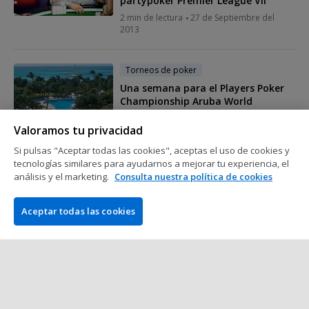
partypoker Premier League VII
2 min de lectura
27 de Septiembre del
2013
Torneos de poker
Una semana para el Players Poker
Championship Aruba World
Championship
Valoramos tu privacidad
2 min de lectura
25 de Septiembre del
2013
Si pulsas "Aceptar todas las cookies", aceptas el uso de cookies y
tecnologías similares para ayudarnos a mejorar tu experiencia, el
análisis y el marketing.
Consulta nuestra política de cookies
Torneos de poker
Calendario del PokerStars
Aceptar todas las cookies
Caribbean Adventure 2014: 10M$
garantizados en el Evento Principal
2 min de lectura
25 de Septiembre del
2013
Mostrar más mensajes