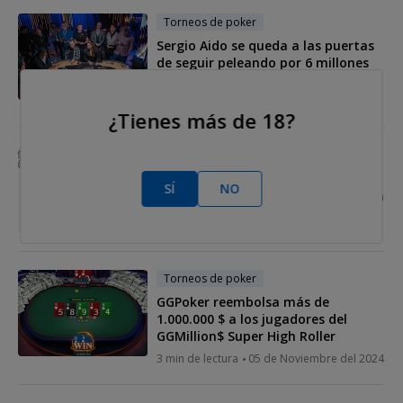
Torneos de poker
Sergio Aido se queda a las puertas
de seguir peleando por 6 millones
de dólares
2 min de lectura
21 de Mayo del 2025
¿Tienes más de 18?
Torneos de poker
Todos los detalles sobre la etapa
SÍ
NO
inaugural del CEP 2025 en Barcelona
3 min de lectura
27 de Febrero del 2025
Torneos de poker
GGPoker reembolsa más de
1.000.000 $ a los jugadores del
GGMillion$ Super High Roller
3 min de lectura
05 de Noviembre del 2024