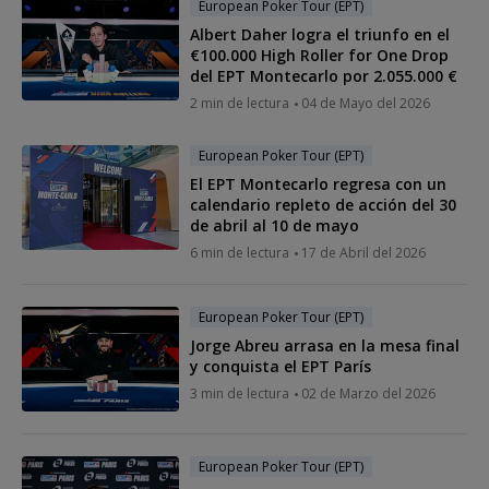
European Poker Tour (EPT)
Albert Daher logra el triunfo en el
€100.000 High Roller for One Drop
del EPT Montecarlo por 2.055.000 €
2 min de lectura
04 de Mayo del 2026
European Poker Tour (EPT)
El EPT Montecarlo regresa con un
calendario repleto de acción del 30
de abril al 10 de mayo
6 min de lectura
17 de Abril del 2026
European Poker Tour (EPT)
Jorge Abreu arrasa en la mesa final
y conquista el EPT París
3 min de lectura
02 de Marzo del 2026
European Poker Tour (EPT)