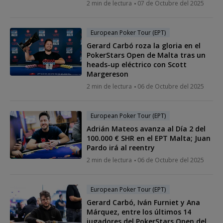
2 min de lectura
07 de Octubre del 2025
European Poker Tour (EPT)
Gerard Carbó roza la gloria en el
PokerStars Open de Malta tras un
heads-up eléctrico con Scott
Margereson
2 min de lectura
06 de Octubre del 2025
European Poker Tour (EPT)
Adrián Mateos avanza al Día 2 del
100.000 € SHR en el EPT Malta; Juan
Pardo irá al reentry
2 min de lectura
06 de Octubre del 2025
European Poker Tour (EPT)
Gerard Carbó, Iván Furniet y Ana
Márquez, entre los últimos 14
jugadores del PokerStars Open del