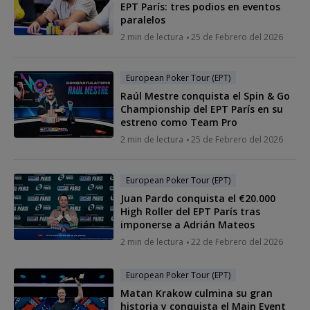
EPT París: tres podios en eventos
paralelos
2 min de lectura
25 de Febrero del 2026
European Poker Tour (EPT)
Raúl Mestre conquista el Spin & Go
Championship del EPT París en su
estreno como Team Pro
2 min de lectura
25 de Febrero del 2026
European Poker Tour (EPT)
Juan Pardo conquista el €20.000
High Roller del EPT París tras
imponerse a Adrián Mateos
2 min de lectura
22 de Febrero del 2026
European Poker Tour (EPT)
Matan Krakow culmina su gran
historia y conquista el Main Event