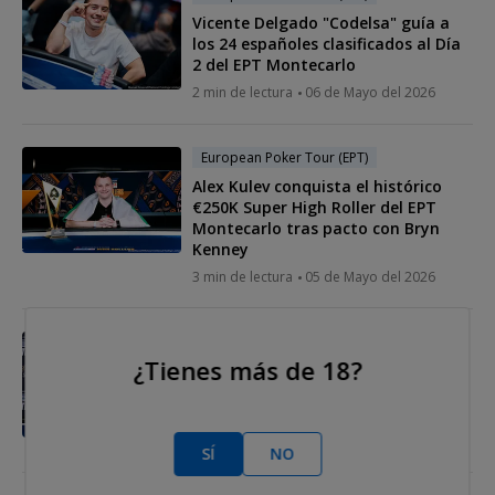
Vicente Delgado "Codelsa" guía a
los 24 españoles clasificados al Día
2 del EPT Montecarlo
2 min de lectura
06 de Mayo del 2026
European Poker Tour (EPT)
Alex Kulev conquista el histórico
€250K Super High Roller del EPT
Montecarlo tras pacto con Bryn
Kenney
3 min de lectura
05 de Mayo del 2026
European Poker Tour (EPT)
¿Tienes más de 18?
Joris Ruijs se lleva el PokerStars
Open del EPT Montecarlo 2026,
remontada incluida
2 min de lectura
05 de Mayo del 2026
SÍ
NO