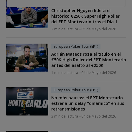
European Poker Tour (EPT)
Christopher Nguyen lidera el
histórico €250K Super High Roller
del EPT Montecarlo tras el Día 1
2 min de lectura
05 de Mayo del 2026
European Poker Tour (EPT)
Adrián Mateos roza el título en el
€50K High Roller del EPT Montecarlo
antes del asalto al €250K
1 min de lectura
04 de Mayo del 2026
European Poker Tour (EPT)
No más pausas: el EPT Montecarlo
estrena un delay “dinámico” en sus
retransmisiones
3 min de lectura
04 de Mayo del 2026