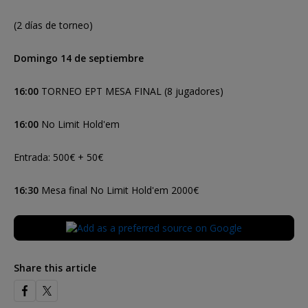
(2 días de torneo)
Domingo 14 de septiembre
16:00
TORNEO EPT MESA FINAL (8 jugadores)
16:00
No Limit Hold'em
Entrada: 500€ + 50€
16:30
Mesa final No Limit Hold'em 2000€
Share this article