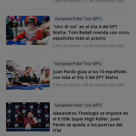
2 min de lectura
11 de Octubre del 2025
European Poker Tour (EPT)
"Uno di noi" en el Día 4 del EPT
Malta: Tom Bedell manda con cinco
españoles más al acecho
3 min de lectura
10 de Octubre del 2025
European Poker Tour (EPT)
Juan Pardo guía a los 10 españoles
con vida al Día 3 del EPT Malta
3 min de lectura
09 de Octubre del 2025
European Poker Tour (EPT)
Alexandros Theologis se impone en
el €100k Super High Roller; Juan
Pardo se queda a las puertas del
ITM