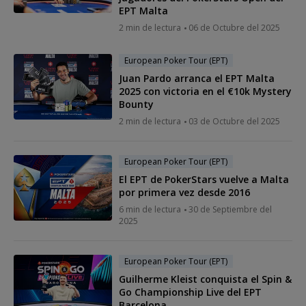
EPT Malta
2 min de lectura
06 de Octubre del 2025
European Poker Tour (EPT)
Juan Pardo arranca el EPT Malta
2025 con victoria en el €10k Mystery
Bounty
2 min de lectura
03 de Octubre del 2025
European Poker Tour (EPT)
El EPT de PokerStars vuelve a Malta
por primera vez desde 2016
6 min de lectura
30 de Septiembre del
2025
European Poker Tour (EPT)
Guilherme Kleist conquista el Spin &
Go Championship Live del EPT
Barcelona