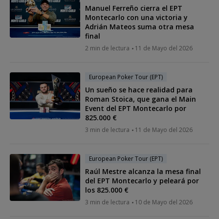
Manuel Ferreño cierra el EPT
Montecarlo con una victoria y
Adrián Mateos suma otra mesa
final
2 min de lectura
11 de Mayo del 2026
European Poker Tour (EPT)
Un sueño se hace realidad para
Roman Stoica, que gana el Main
Event del EPT Montecarlo por
825.000 €
3 min de lectura
11 de Mayo del 2026
European Poker Tour (EPT)
Raúl Mestre alcanza la mesa final
del EPT Montecarlo y peleará por
los 825.000 €
3 min de lectura
10 de Mayo del 2026