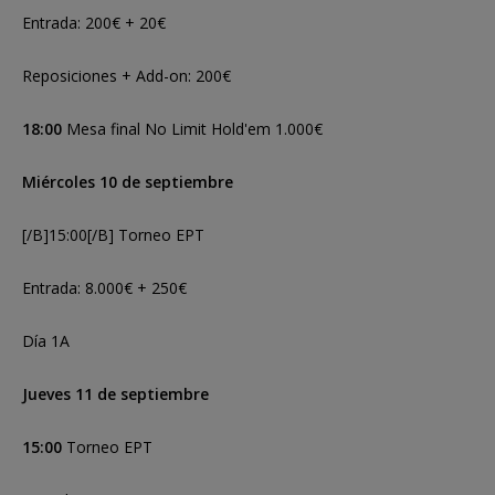
Entrada: 200€ + 20€
Reposiciones + Add-on: 200€
18:00
Mesa final No Limit Hold'em 1.000€
Miércoles 10 de septiembre
[/B]15:00[/B] Torneo EPT
Entrada: 8.000€ + 250€
Día 1A
Jueves 11 de septiembre
15:00
Torneo EPT