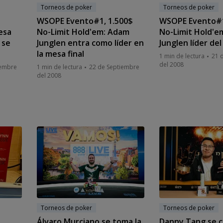
Torneos de poker
Torneos de poker
WSOPE Evento#1, 1.500$
WSOPE Evento#1
esa
No-Limit Hold'em: Adam
No-Limit Hold'e
 se
Junglen entra como líder en
Junglen líder del
la mesa final
1 min de lectura
21 
del 2008
iembre
1 min de lectura
22 de Septiembre
del 2008
Torneos de poker
Torneos de poker
Álvaro Murciano se toma la
Danny Tang se c