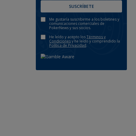
SUSCRÍBETE
Me gustaría suscribirme a los boletines y
comunicaciones comerciales de
PokerNews y sus socios.
He leído y acepto los
Términos y
Condiciones
y he leído y comprendido la
Política de Privacidad
.