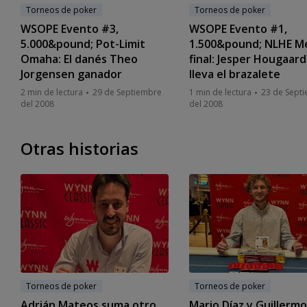
Torneos de poker
Torneos de poker
WSOPE Evento #3,
WSOPE Evento #1,
5.000&pound; Pot-Limit
1.500&pound; NLHE M
Omaha: El danés Theo
final: Jesper Hougaard
Jorgensen ganador
lleva el brazalete
2 min de lectura
29 de Septiembre
1 min de lectura
23 de Sept
del 2008
del 2008
Otras historias
Torneos de poker
Torneos de poker
Adrián Mateos suma otro
Mario Díaz y Guillermo