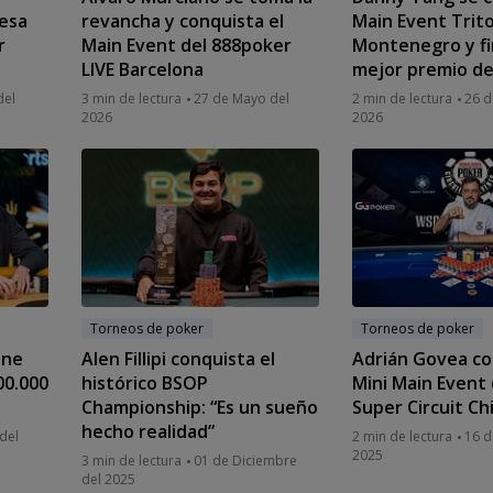
mesa
revancha y conquista el
Main Event Trit
r
Main Event del 888poker
Montenegro y fi
LIVE Barcelona
mejor premio de
del
3 min de lectura
27 de Mayo del
2 min de lectura
26 d
2026
2026
Torneos de poker
Torneos de poker
ene
Alen Fillipi conquista el
Adrián Govea co
00.000
histórico BSOP
Mini Main Event
Championship: “Es un sueño
Super Circuit Ch
hecho realidad”
del
2 min de lectura
16 d
2025
3 min de lectura
01 de Diciembre
del 2025