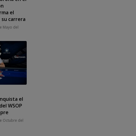
on
rma el
 su carrera
e Mayo del
nquista el
 del WSOP
ipre
e Octubre del