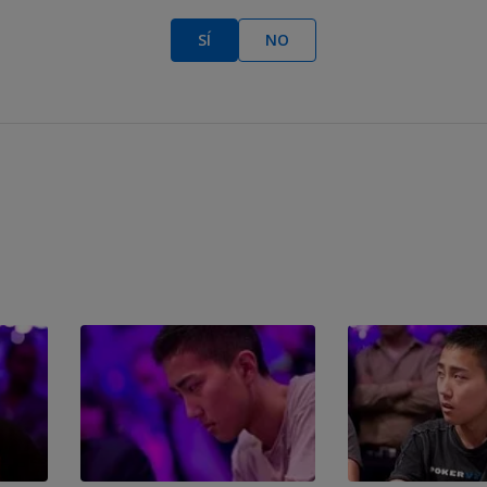
SÍ
NO