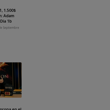
, 1.500$
m: Adam
 Día 1b
de Septiembre
orona en el