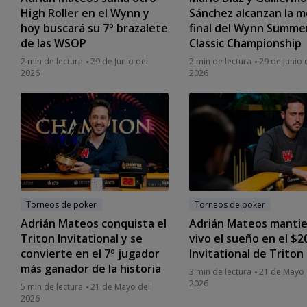
High Roller en el Wynn y
Sánchez alcanzan la 
hoy buscará su 7º brazalete
final del Wynn Summe
de las WSOP
Classic Championship
2 min de lectura
29 de Junio del
2 min de lectura
29 de Junio 
2026
2026
Torneos de poker
Torneos de poker
Adrián Mateos conquista el
Adrián Mateos manti
Triton Invitational y se
vivo el sueño en el $2
convierte en el 7º jugador
Invitational de Triton
más ganador de la historia
3 min de lectura
21 de Mayo 
2026
5 min de lectura
21 de Mayo del
2026