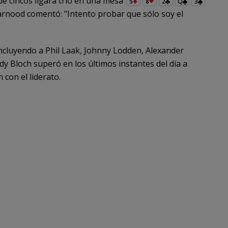
de cincos ligara trío en una mesa
5
8
2
Q
3
arnood comentó: "Intento probar que sólo soy el
 incluyendo a Phil Laak, Johnny Lodden, Alexander
ndy Bloch superó en los últimos instantes del día a
 con el liderato.