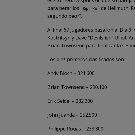
ese torneo. Después de que su pareja 
para petar los
de Hellmuth, F
K
K
segundo peor".
Al final 67 jugadores pasaron al Día 3
Kostritsyn y Dave "Devilsfish" Ulliot. A
Brian Townsend para finalizar la sesión
Los diez primeros clasificados son:
Andy Bloch – 321.600
Brian Townsend – 290.100
Erik Seidel – 282.300
John Juanda – 252.500
Philippe Rouas – 233.300