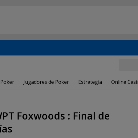
 Poker
Jugadores de Poker
Estrategia
Online Cas
PT Foxwoods : Final de
ías