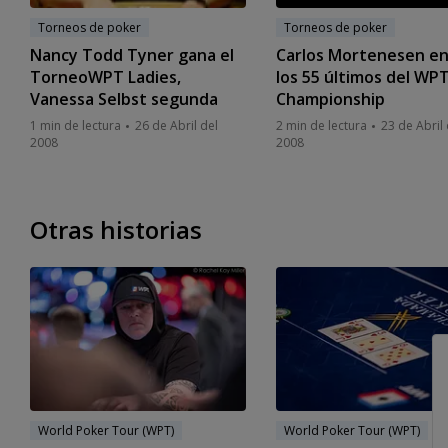
Torneos de poker
Torneos de poker
Nancy Todd Tyner gana el
Carlos Mortenesen e
TorneoWPT Ladies,
los 55 últimos del WP
Vanessa Selbst segunda
Championship
1 min de lectura
26 de Abril del
2 min de lectura
23 de Abril 
2008
2008
Otras historias
World Poker Tour (WPT)
World Poker Tour (WPT)