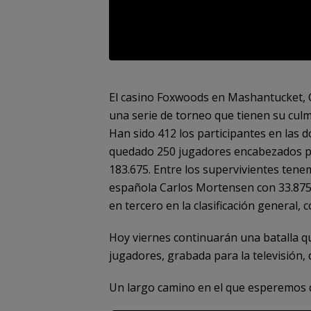
El casino Foxwoods en Mashantucket, C
una serie de torneo que tienen su culm
Han sido 412 los participantes en las 
quedado 250 jugadores encabezados por
183.675. Entre los supervivientes tene
española Carlos Mortensen con 33.875
en tercero en la clasificación general, 
Hoy viernes continuarán una batalla que
jugadores, grabada para la televisión, 
Un largo camino en el que esperemos q