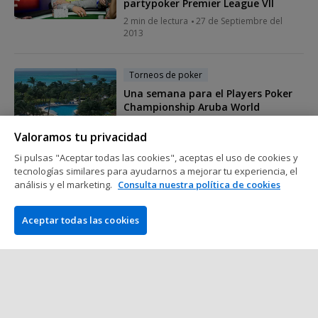
partypoker Premier League VII
2 min de lectura
27 de Septiembre del
2013
Torneos de poker
Una semana para el Players Poker
Championship Aruba World
Championship
Valoramos tu privacidad
2 min de lectura
25 de Septiembre del
2013
Si pulsas "Aceptar todas las cookies", aceptas el uso de cookies y
tecnologías similares para ayudarnos a mejorar tu experiencia, el
análisis y el marketing.
Consulta nuestra política de cookies
Torneos de poker
Calendario del PokerStars
Aceptar todas las cookies
Caribbean Adventure 2014: 10M$
garantizados en el Evento Principal
2 min de lectura
25 de Septiembre del
2013