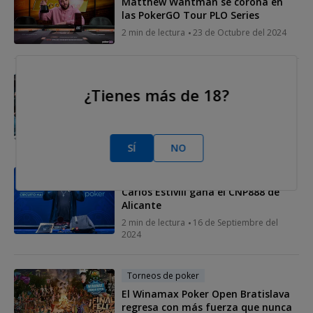
Matthew Wantman se corona en
las PokerGO Tour PLO Series
2 min de lectura
23 de Octubre del 2024
Torneos de poker
¿Tienes más de 18?
El tercer título del WPO Bratislava
se lo lleva Aliosha Staes a Bélgica
2 min de lectura
30 de Septiembre del
2024
SÍ
NO
Torneos de poker
Carlos Estivill gana el CNP888 de
Alicante
2 min de lectura
16 de Septiembre del
2024
Torneos de poker
El Winamax Poker Open Bratislava
regresa con más fuerza que nunca