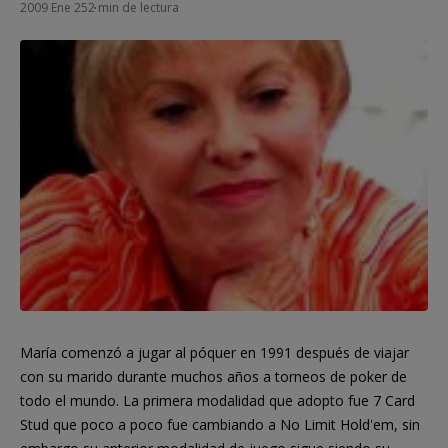
2009 Ene 25
2 min de lectura
María comenzó a jugar al póquer en 1991 después de viajar
con su marido durante muchos años a torneos de poker de
todo el mundo. La primera modalidad que adopto fue 7 Card
Stud que poco a poco fue cambiando a No Limit Hold'em, sin