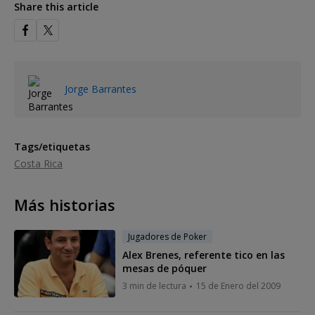
Share this article
Jorge Barrantes
Tags/etiquetas
Costa Rica
Más historias
Jugadores de Poker
Alex Brenes, referente tico en las
mesas de póquer
3 min de lectura
15 de Enero del 2009