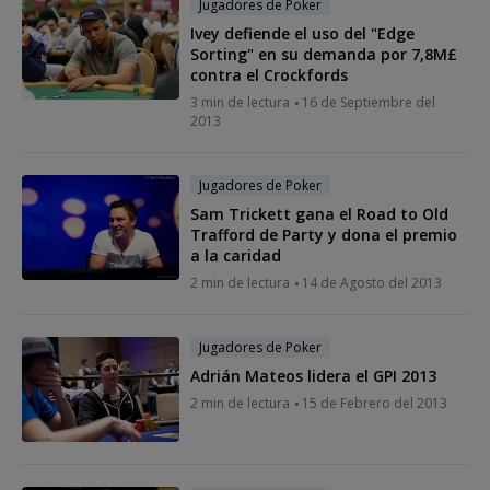
Jugadores de Poker
Ivey defiende el uso del "Edge
Sorting" en su demanda por 7,8M£
contra el Crockfords
3 min de lectura
16 de Septiembre del
2013
Jugadores de Poker
Sam Trickett gana el Road to Old
Trafford de Party y dona el premio
a la caridad
2 min de lectura
14 de Agosto del 2013
Jugadores de Poker
Adrián Mateos lidera el GPI 2013
2 min de lectura
15 de Febrero del 2013