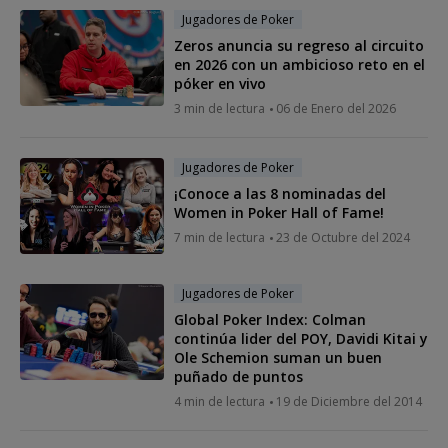
Jugadores de Poker
Zeros anuncia su regreso al circuito
en 2026 con un ambicioso reto en el
póker en vivo
3 min de lectura
06 de Enero del 2026
Jugadores de Poker
¡Conoce a las 8 nominadas del
Women in Poker Hall of Fame!
7 min de lectura
23 de Octubre del 2024
Jugadores de Poker
Global Poker Index: Colman
continúa lider del POY, Davidi Kitai y
Ole Schemion suman un buen
puñado de puntos
4 min de lectura
19 de Diciembre del 2014