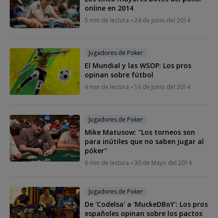
online en 2014
5 min de lectura
24 de Junio del 2014
Jugadores de Poker
El Mundial y las WSOP: Los pros
opinan sobre fútbol
6 min de lectura
16 de Junio del 2014
Jugadores de Poker
Mike Matusow: "Los torneos son
para inútiles que no saben jugar al
póker"
6 min de lectura
30 de Mayo del 2014
Jugadores de Poker
De 'Codelsa' a 'MuckeDBoY': Los pros
españoles opinan sobre los pactos