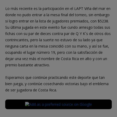
Lo más reciente es la participación en el LAPT Viña del mar en
donde no pudo entrar a la mesa final del torneo, sin embargo
si logro entrar en la lista de jugadores premiados, con $5238.
Su última jugada en este evento fue cundo arriesgo todas sus
fichas con su par de dieces contra par de Q Y K´s de otros dos
contrincantes, pero la suerte no estuvo de su lado ya que
ninguna carta en la mesa coincidió con su mano, y así se fue,
ocupando el lugar número 19, pero con la satisfacción de
dejar una vez más el nombre de Costa Rica en alto y con un
premio bastante atractivo.
Esperamos que continúe practicando este deporte que tan
bien juega, y continúe cosechando victorias bajo el emblema
de ser jugadora de Costa Rica.