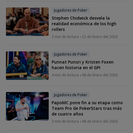
Jugadores de Poker
Stephen Chidwick desvela la
realidad económica de los high
rollers
3 min de lectura
22 de Enero del 2026
Jugadores de Poker
Punnat Punsri y Kristen Foxen
hacen historia en el GPI
4 min de lectura
08 de Enero del 2026
Jugadores de Poker
PapoMC pone fin a su etapa como
Team Pro de PokerStars tras más
de cuatro años
3 min de lectura
08 de Enero del 2026