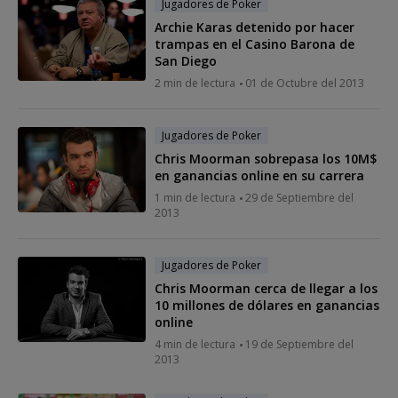
Jugadores de Poker
Archie Karas detenido por hacer
trampas en el Casino Barona de
San Diego
2 min de lectura
01 de Octubre del 2013
Jugadores de Poker
Chris Moorman sobrepasa los 10M$
en ganancias online en su carrera
1 min de lectura
29 de Septiembre del
2013
Jugadores de Poker
Chris Moorman cerca de llegar a los
10 millones de dólares en ganancias
online
4 min de lectura
19 de Septiembre del
2013