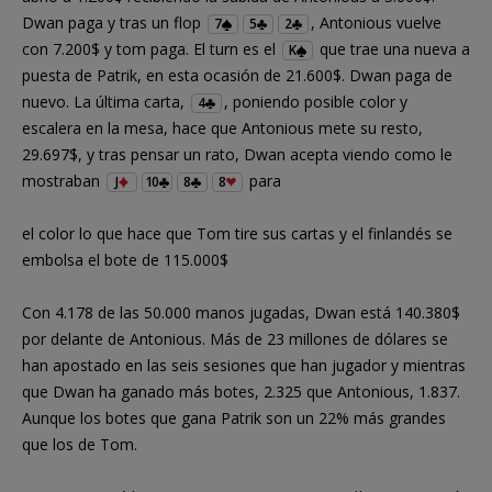
Dwan paga y tras un flop
, Antonious vuelve
7
5
2
con 7.200$ y tom paga. El turn es el
que trae una nueva a
K
puesta de Patrik, en esta ocasión de 21.600$. Dwan paga de
nuevo. La última carta,
, poniendo posible color y
4
escalera en la mesa, hace que Antonious mete su resto,
29.697$, y tras pensar un rato, Dwan acepta viendo como le
mostraban
para
J
10
8
8
el color lo que hace que Tom tire sus cartas y el finlandés se
embolsa el bote de 115.000$
Con 4.178 de las 50.000 manos jugadas, Dwan está 140.380$
por delante de Antonious. Más de 23 millones de dólares se
han apostado en las seis sesiones que han jugador y mientras
que Dwan ha ganado más botes, 2.325 que Antonious, 1.837.
Aunque los botes que gana Patrik son un 22% más grandes
que los de Tom.