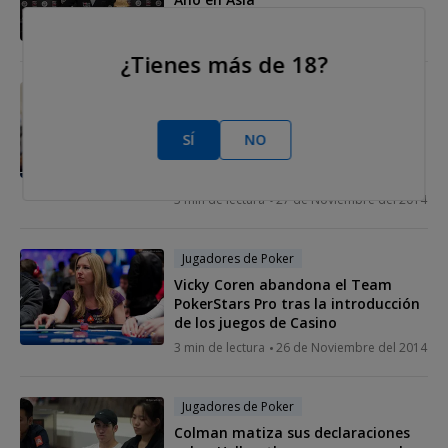
2 min de lectura
02 de Diciembre del 2014
¿Tienes más de 18?
Jugadores de Poker
Global Poker Index: Colman y Dan
Smith se mantienen, Ben
SÍ
NO
Warrington entre los más
destacados
3 min de lectura
27 de Noviembre del 2014
Jugadores de Poker
Vicky Coren abandona el Team
PokerStars Pro tras la introducción
de los juegos de Casino
3 min de lectura
26 de Noviembre del 2014
Jugadores de Poker
Colman matiza sus declaraciones