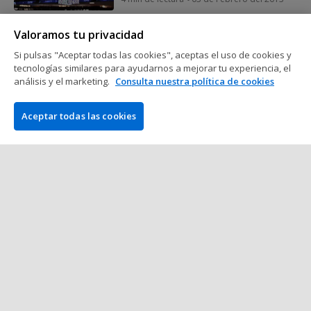
Valoramos tu privacidad
Jugadores de Poker
Si pulsas "Aceptar todas las cookies", aceptas el uso de cookies y
Mervin Chan gana el 2013 Aussie
tecnologías similares para ayudarnos a mejorar tu experiencia, el
Millions Main Event
análisis y el marketing.
Consulta nuestra política de cookies
5 min de lectura
03 de Febrero del 2013
Aceptar todas las cookies
Mostrar más mensajes
COMPAÑÍA
PokerNews.com es la web líder mundial en póker. Entre otras
cosas, los usuarios obtendrán una dosis diaria de artículos de