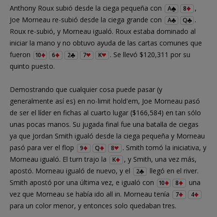
Anthony Roux subió desde la ciega pequeña con
,
A
8
Joe Morneau re-subió desde la ciega grande con
.
A
Q
Roux re-subió, y Morneau igualó. Roux estaba dominado al
iniciar la mano y no obtuvo ayuda de las cartas comunes que
fueron
. Se llevó $120,311 por su
10
6
2
7
K
quinto puesto.
Demostrando que cualquier cosa puede pasar (y
generalmente así es) en no-limit hold'em, Joe Morneau pasó
de ser el líder en fichas al cuarto lugar ($166,584) en tan sólo
unas pocas manos. Su jugada final fue una batalla de ciegas
ya que Jordan Smith igualó desde la ciega pequeña y Morneau
pasó para ver el flop
. Smith tomó la iniciativa, y
9
Q
8
Morneau igualó. El turn trajo la
, y Smith, una vez más,
K
apostó. Morneau igualó de nuevo, y el
llegó en el river.
2
Smith apostó por una última vez, e igualó con
una
10
8
vez que Morneau se había ido all in. Morneau tenía
7
4
para un color menor, y entonces solo quedaban tres.