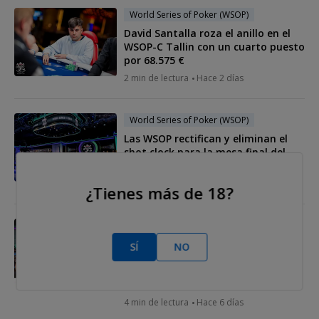
World Series of Poker (WSOP)
David Santalla roza el anillo en el
WSOP-C Tallin con un cuarto puesto
por 68.575 €
2 min de lectura
Hace 2 días
World Series of Poker (WSOP)
Las WSOP rectifican y eliminan el
shot clock para la mesa final del
Main Event
3 min de lectura
Hace 5 días
¿Tienes más de 18?
World Series of Poker (WSOP)
La IA ya tiene campeón: un
SÍ
NO
superordenador predice quién
ganará el Main Event de las WSOP
2026
4 min de lectura
Hace 6 días