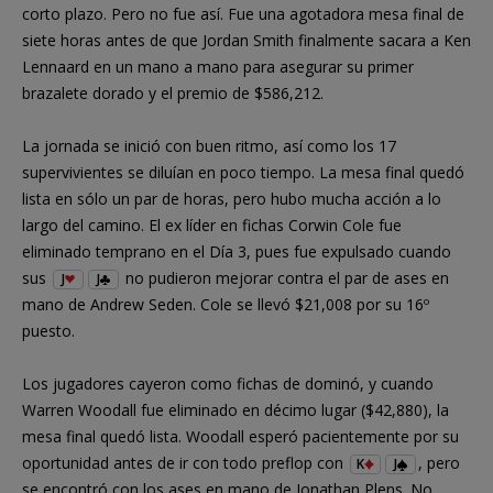
corto plazo. Pero no fue así. Fue una agotadora mesa final de
siete horas antes de que Jordan Smith finalmente sacara a Ken
Lennaard en un mano a mano para asegurar su primer
brazalete dorado y el premio de $586,212.
La jornada se inició con buen ritmo, así como los 17
supervivientes se diluían en poco tiempo. La mesa final quedó
lista en sólo un par de horas, pero hubo mucha acción a lo
largo del camino. El ex líder en fichas Corwin Cole fue
eliminado temprano en el Día 3, pues fue expulsado cuando
sus
no pudieron mejorar contra el par de ases en
J
J
mano de Andrew Seden. Cole se llevó $21,008 por su 16º
puesto.
Los jugadores cayeron como fichas de dominó, y cuando
Warren Woodall fue eliminado en décimo lugar ($42,880), la
mesa final quedó lista. Woodall esperó pacientemente por su
oportunidad antes de ir con todo preflop con
, pero
K
J
se encontró con los ases en mano de Jonathan Plens. No