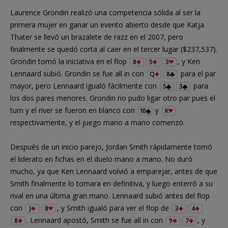
Laurence Grondin realizó una competencia sólida al ser la
primera mujer en ganar un evento abierto desde que Katja
Thater se llevó un brazalete de razz en el 2007, pero
finalmente se quedó corta al caer en el tercer lugar ($237,537).
Grondin tomó la iniciativa en el flop
, y Ken
8
5
3
Lennaard subió. Grondin se fue all in con
para el par
Q
8
mayor, pero Lennaard igualó fácilmente con
para
5
3
los dos pares menores. Grondin no pudo ligar otro par pues el
turn y el river se fueron en blanco con
y
10
K
respectivamente, y el juego mano a mano comenzó.
Después de un inicio parejo, Jordan Smith rápidamente tomó
el liderato en fichas en el duelo mano a mano. No duró
mucho, ya que Ken Lennaard volvió a emparejar, antes de que
Smith finalmente lo tomara en definitiva, y luego enterró a su
rival en una última gran mano. Lennaard subió antes del flop
con
, y Smith igualó para ver el flop de
J
8
3
4
. Lennaard apostó, Smith se fue all in con
, y
8
9
7