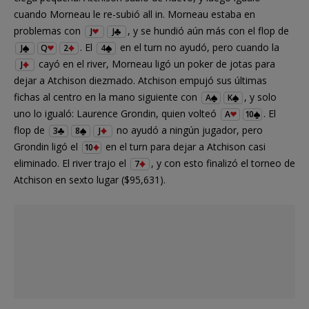
cuando Morneau le re-subió all in. Morneau estaba en
problemas con
, y se hundió aún más con el flop de
J
J
. El
en el turn no ayudó, pero cuando la
J
Q
2
4
cayó en el river, Morneau ligó un poker de jotas para
J
dejar a Atchison diezmado. Atchison empujó sus últimas
fichas al centro en la mano siguiente con
, y solo
A
K
uno lo igualó: Laurence Grondin, quien volteó
. El
A
10
flop de
no ayudó a ningún jugador, pero
3
8
J
Grondin ligó el
en el turn para dejar a Atchison casi
10
eliminado. El river trajo el
, y con esto finalizó el torneo de
7
Atchison en sexto lugar ($95,631).