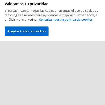
Valoramos tu privacidad
2 min de lectura
16 de Junio del 2026
Si pulsas "Aceptar todas las cookies", aceptas el uso de cookies y
tecnologías similares para ayudarnos a mejorar tu experiencia, el
World Series of Poker (WSOP)
análisis y el marketing.
Consulta nuestra política de cookies
Adrián Mateos hace historia:
conquista el 250.000 $ de WSOP y se
Aceptar todas las cookies
convierte en el campeón más joven
con seis brazaletes
4 min de lectura
16 de Junio del 2026
Mostrar más mensajes
COMPAÑÍA