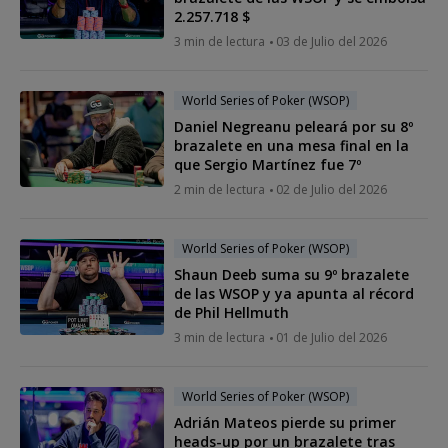
2.257.718 $
3 min de lectura
03 de Julio del 2026
World Series of Poker (WSOP)
Daniel Negreanu peleará por su 8º
brazalete en una mesa final en la
que Sergio Martínez fue 7º
2 min de lectura
02 de Julio del 2026
World Series of Poker (WSOP)
Shaun Deeb suma su 9º brazalete
de las WSOP y ya apunta al récord
de Phil Hellmuth
3 min de lectura
01 de Julio del 2026
World Series of Poker (WSOP)
Adrián Mateos pierde su primer
heads-up por un brazalete tras