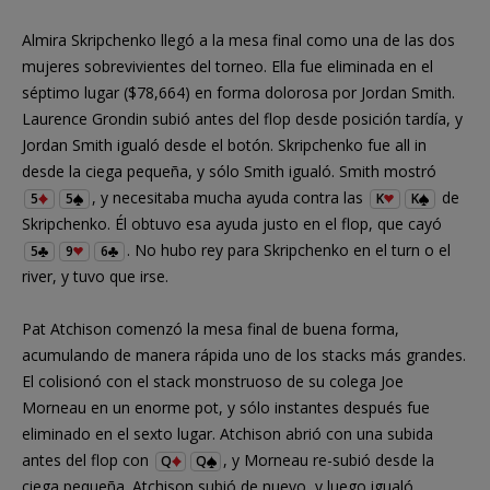
Almira Skripchenko llegó a la mesa final como una de las dos
mujeres sobrevivientes del torneo. Ella fue eliminada en el
séptimo lugar ($78,664) en forma dolorosa por Jordan Smith.
Laurence Grondin subió antes del flop desde posición tardía, y
Jordan Smith igualó desde el botón. Skripchenko fue all in
desde la ciega pequeña, y sólo Smith igualó. Smith mostró
, y necesitaba mucha ayuda contra las
de
5
5
K
K
Skripchenko. Él obtuvo esa ayuda justo en el flop, que cayó
. No hubo rey para Skripchenko en el turn o el
5
9
6
river, y tuvo que irse.
Pat Atchison comenzó la mesa final de buena forma,
acumulando de manera rápida uno de los stacks más grandes.
El colisionó con el stack monstruoso de su colega Joe
Morneau en un enorme pot, y sólo instantes después fue
eliminado en el sexto lugar. Atchison abrió con una subida
antes del flop con
, y Morneau re-subió desde la
Q
Q
ciega pequeña. Atchison subió de nuevo, y luego igualó