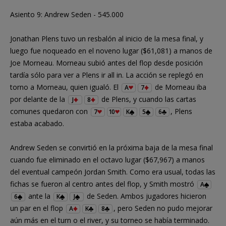
Asiento 9: Andrew Seden - 545.000
Jonathan Plens tuvo un resbalón al inicio de la mesa final, y
luego fue noqueado en el noveno lugar ($61,081) a manos de
Joe Morneau. Morneau subió antes del flop desde posición
tardía sólo para ver a Plens ir all in. La acción se replegó en
torno a Morneau, quien igualó. El
de Morneau iba
A
7
por delante de la
de Plens, y cuando las cartas
J
8
comunes quedaron con
, Plens
7
10
K
5
6
estaba acabado.
Andrew Seden se convirtió en la próxima baja de la mesa final
cuando fue eliminado en el octavo lugar ($67,967) a manos
del eventual campeón Jordan Smith. Como era usual, todas las
fichas se fueron al centro antes del flop, y Smith mostró
A
ante la
de Seden. Ambos jugadores hicieron
6
K
J
un par en el flop
, pero Seden no pudo mejorar
A
K
8
aún más en el turn o el river, y su torneo se había terminado.