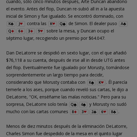
cuando, sólo cinco minutos después, Arte Duncan abandono
el evento. Antes del flop, Duncan re-subió all in a la apuesta
inicial de Simon y fue igualado. Se encontró dominado, con
contra las
de Simon. El dealer puso
K
J
K
Q
A
sobre la mesa, y Duncan ocupo el
Q
6
3
9
séptimo lugar, recogiendo un premio por $64.047.
Dan DeLatorre se despidió en sexto lugar, con el que añadió
$76,118 a su cuenta, después de irse all in desde UTG antes
del flop. Eventualmente fue igualado por Morusty, tomándose
sorprendentemente un largo tiempo para decidir,
considerando que Morusty contaba con
. Él parecía
K
K
temerle a los ases, porque cuando reveló sus cartas, le dijo a
DeLatorre, "OK, enséñame las malas noticias." Pero para su
sorpresa, DeLatorre solo tenía
y Morusty no sudó
Q
4
mucho con las cartas comunes
.
8
3
2
6
8
Menos de diez minutos después de la eliminación DeLatorre,
Charles Simon fue despedido de la mesa en el quinto lugar