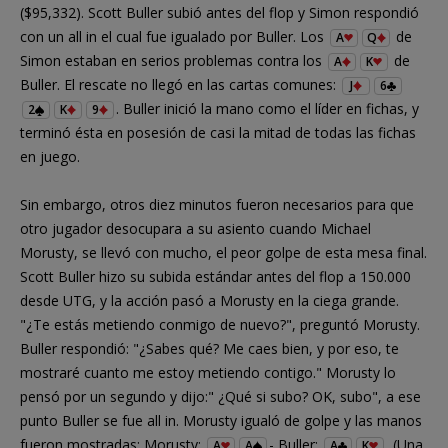
($95,332). Scott Buller subió antes del flop y Simon respondió
con un all in el cual fue igualado por Buller. Los
de
A
Q
Simon estaban en serios problemas contra los
de
A
K
Buller. El rescate no llegó en las cartas comunes:
J
6
. Buller inició la mano como el líder en fichas, y
2
K
9
terminó ésta en posesión de casi la mitad de todas las fichas
en juego.
Sin embargo, otros diez minutos fueron necesarios para que
otro jugador desocupara a su asiento cuando Michael
Morusty, se llevó con mucho, el peor golpe de esta mesa final.
Scott Buller hizo su subida estándar antes del flop a 150.000
desde UTG, y la acción pasó a Morusty en la ciega grande.
"¿Te estás metiendo conmigo de nuevo?", preguntó Morusty.
Buller respondió: "¿Sabes qué? Me caes bien, y por eso, te
mostraré cuanto me estoy metiendo contigo." Morusty lo
pensó por un segundo y dijo:" ¿Qué si subo? OK, subo", a ese
punto Buller se fue all in. Morusty igualó de golpe y las manos
fueron mostradas: Morusty:
- Buller:
. (Una
A
A
A
K