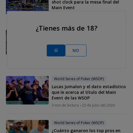
shot clock para la mesa final del
Main Event
3 min de lectura
31 de Julio del 2026
¿Tienes más de 18?
World Series of Poker (WSOP)
La IA ya tiene campeón: un
superordenador predice quién
SÍ
NO
ganará el Main Event de las WSOP
2026
4 min de lectura
30 de Julio del 2026
World Series of Poker (WSOP)
Lucas Jumalon y el dato estadístico
que le acerca al título del Main
Event de las WSOP
3 min de lectura
23 de Julio del 2026
World Series of Poker (WSOP)
¿Cuánto ganaron los top pros en