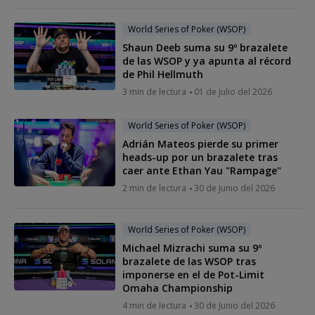
World Series of Poker (WSOP)
Shaun Deeb suma su 9º brazalete
de las WSOP y ya apunta al récord
de Phil Hellmuth
3 min de lectura
01 de Julio del 2026
World Series of Poker (WSOP)
Adrián Mateos pierde su primer
heads-up por un brazalete tras
caer ante Ethan Yau "Rampage"
2 min de lectura
30 de Junio del 2026
World Series of Poker (WSOP)
Michael Mizrachi suma su 9º
brazalete de las WSOP tras
imponerse en el de Pot-Limit
Omaha Championship
4 min de lectura
30 de Junio del 2026