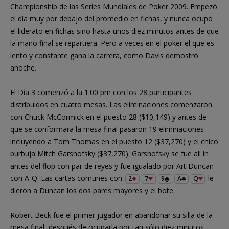
Championship de las Series Mundiales de Poker 2009. Empezó
el día muy por debajo del promedio en fichas, y nunca ocupo
el liderato en fichas sino hasta unos diez minutos antes de que
la mano final se repartiera. Pero a veces en el poker el que es
lento y constante gana la carrera, como Davis demostró
anoche.
El Día 3 comenzó a la 1:00 pm con los 28 participantes
distribuidos en cuatro mesas. Las eliminaciones comenzaron
con Chuck McCormick en el puesto 28 ($10,149) y antes de
que se conformara la mesa final pasaron 19 eliminaciones
incluyendo a Tom Thomas en el puesto 12 ($37,270) y el chico
burbuja Mitch Garshofsky ($37,270). Garshofsky se fue all in
antes del flop con par de reyes y fue igualado por Art Duncan
con A-Q. Las cartas comunes con
le
2
7
9
A
Q
dieron a Duncan los dos pares mayores y el bote.
Robert Beck fue el primer jugador en abandonar su silla de la
mesa final, después de ocuparla por tan sólo diez minutos.