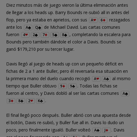
Diez minutos más de juego vieron la última eliminación antes
de llegar a los heads up. Barry Bounds re-subió all in antes del
flop, pero ya estaba en aprietos, con sus
rezagados
A
6
ante los
de Michael David. Las cartas comunes
A
Q
fueron
, completando la escalera para
4
2
7
5
8
Bounds pero también dándole el color a Davis. Bounds se
ganó $179,210 por su tercer lugar.
Davis llegó al juego de heads up con un pequeño déficit en
fichas de 2 a 1 ante Buller, pero él reversaría esa situación en
la primera mano del duelo cuando recogió
al mismo
A
A
tiempo que Buller obtuvo
. Todas las fichas se
9
9
fueron al centro, y Davis dobló al ser las cartas comunes
A
.
3
8
2
K
El final llegó poco después. Buller abrió con una apuesta desde
el botón, Davis re-subió, y Buller fue all in. Davis lo dudo un
poco, pero finalmente igualó. Buller volteó
. Davis
A
J