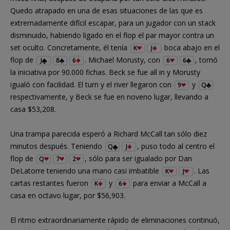
Quedo atrapado en una de esas situaciones de las que es
extremadamente difícil escapar, para un jugador con un stack
disminuido, habiendo ligado en el flop el par mayor contra un
set oculto. Concretamente, él tenía
boca abajo en el
K
J
flop de
. Michael Morusty, con
, tomó
J
8
6
6
6
la iniciativa por 90.000 fichas. Beck se fue all in y Morusty
igualó con facilidad. El turn y el river llegaron con
y
9
Q
respectivamente, y Beck se fue en noveno lugar, llevando a
casa $53,208.
Una trampa parecida esperó a Richard McCall tan sólo diez
minutos después. Teniendo
, puso todo al centro el
Q
J
flop de
, sólo para ser igualado por Dan
Q
7
2
DeLatorre teniendo una mano casi imbatible
. Las
K
J
cartas restantes fueron
y
para enviar a McCall a
K
6
casa en octavo lugar, por $56,903.
El ritmo extraordinariamente rápido de eliminaciones continuó,