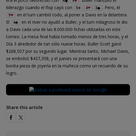
era el poco favorecido con
. Buller mantuvo el
A
9
liderazgo cuando el flop cayó con
. Pero, el
5
4
3
en el turn cambió todo, al poner a Davis en la delantera.
9
El
en el river no ayudó a Buller, y el turn milagroso le dio
4
a Davis cada una de las 8.000.000 fichas utilizadas en este
torneo. La mesa final había tomado menos de tres horas, y el
Día 3 alrededor de tan sólo nueve horas. Buller Scott ganó
$268,507 por su segundo lugar. Mientras tanto, Michael Davis,
se embolsó $437,358, y el jueves se presentará con una
bonita pieza de joyería en la muñeca como un recuerdo de su
logro.
Share this article