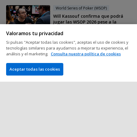
World Series of Poker (WSOP)
Will Kassouf confirma que podrá
jugar las WSOP 2026 pese a la
polémica del año pasado
Valoramos tu privacidad
3 min de lectura
17 de Junio del 2026
Si pulsas "Aceptar todas las cookies", aceptas el uso de cookies y
tecnologías similares para ayudarnos a mejorar tu experiencia, el
World Series of Poker (WSOP)
análisis y el marketing.
Consulta nuestra política de cookies
Alex Foxen arrasa a la competencia
para ganar por todo lo alto su
Aceptar todas las cookies
cuarto brazalete de las WSOP
2 min de lectura
16 de Junio del 2026
Mostrar más mensajes