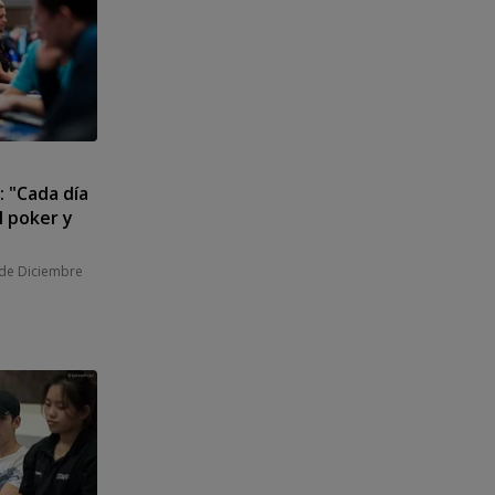
 "Cada día
l poker y
de Diciembre