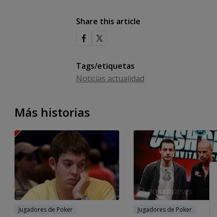
Share this article
Tags/etiquetas
Noticias actualidad
Más historias
Jugadores de Poker
Jugadores de Poker