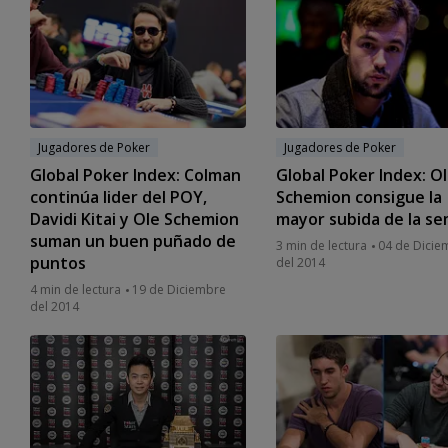
Jugadores de Poker
Jugadores de Poker
Global Poker Index: Colman
Global Poker Index: O
continúa lider del POY,
Schemion consigue la
Davidi Kitai y Ole Schemion
mayor subida de la s
suman un buen puñado de
3 min de lectura
04 de Dicie
puntos
del 2014
4 min de lectura
19 de Diciembre
del 2014