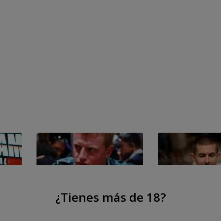
¿Tienes más de 18?
Jugadores de Poker
Jugadores de Poker