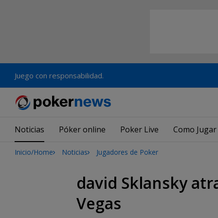
Juego con responsabilidad.
Noticias
Póker online
Poker Live
Como Jugar
Inicio/Home
Noticias
Jugadores de Poker
david Sklansky atr
Vegas