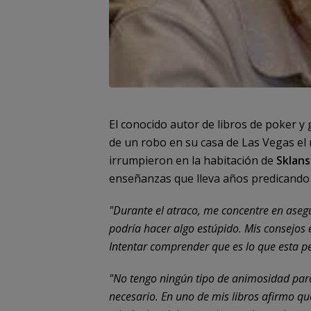
El conocido autor de libros de poker y
de un robo en su casa de Las Vegas el
irrumpieron en la habitación de
Sklan
enseñanzas que lleva años predicando 
"Durante el atraco, me concentre en ase
podría hacer algo estúpido. Mis consejos 
Intentar comprender que es lo que esta p
"No tengo ningún tipo de animosidad para
necesario. En uno de mis libros afirmo que