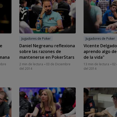
Jugadores de Poker
Jugadores de Poker
le
Daniel Negreanu reflexiona
Vicente Delgado:
sobre las razones de
aprendo algo de
emana
mantenerse en PokerStars
de la vida"
mbre
2 min de lectura
03 de Diciembre
13 min de lectura
02 
del 2014
del 2014