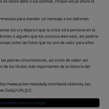
que no hacen daño a sus victimas. Porque sea yo ahora la
entrevista para mandar un mensaje a los ladrones.
enas los vi y dejaron que la única otra persona en la
drones o alguien que los conozca leen esto, les pediría
osas como las fotos que no son de valor para ellos
las peores circunstancias, así como de saber ser
s de los títulos más importantes de la historia del
 http://www.pokernewsdaily.com/david-sklansky-las-
 Daily[/URL][/I]