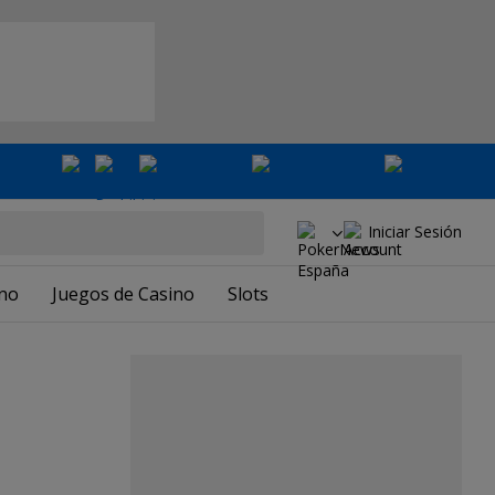
Iniciar Sesión
ino
Juegos de Casino
Slots