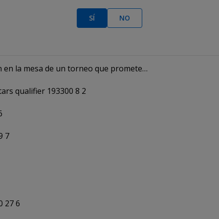
SÍ
NO
á con varios españoles en los primeros puestos.
a ser un EPT que será recordado más que por las
por los carteristas catalanes.
ion en la mesa de un torneo que promete…
ars qualifier 193300 8 2
6
9 7
 27 6