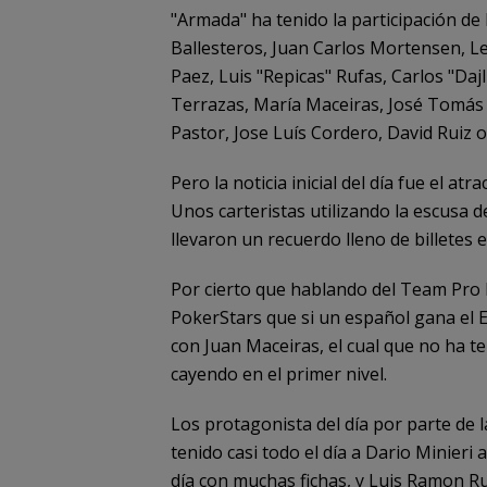
"Armada" ha tenido la participación d
Ballesteros, Juan Carlos Mortensen, L
Paez, Luis "Repicas" Rufas, Carlos "Da
Terrazas, María Maceiras, José Tomás 
Pastor, Jose Luís Cordero, David Ruiz 
Pero la noticia inicial del día fue el a
Unos carteristas utilizando la escusa 
llevaron un recuerdo lleno de billetes en
Por cierto que hablando del Team Pro
PokerStars que si un español gana el E
con Juan Maceiras, el cual que no ha 
cayendo en el primer nivel.
Los protagonista del día por parte de
tenido casi todo el día a Dario Minieri
día con muchas fichas, y Luis Ramon Ru