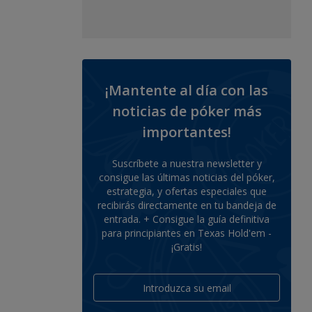
¡Mantente al día con las
noticias de póker más
importantes!
Suscríbete a nuestra newsletter y
consigue las últimas noticias del póker,
estrategia, y ofertas especiales que
recibirás directamente en tu bandeja de
entrada. + Consigue la guía definitiva
para principiantes en Texas Hold'em -
¡Gratis!