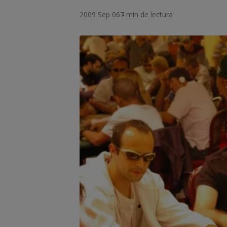
2009 Sep 06
7 min de lectura