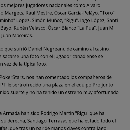
e los mejores jugadores nacionales como Alvaro
eo Margets, Raul Mestre, Oscar Garcia-Peláyo, "Toro"
jlminha" Lopez, Simón Muñoz, "Rigu", Iago López, Santi
Bayo, Rubén Velasco, Óscar Blanco "La Pua", Juan M
o Juan Maceiras.
traco que sufrió Daniel Negreanu de camino al casino.
de sacarse una foto con el jugador canadiense se
 vez de la típica foto.
 PokerStars, nos han comentado los compañeros de
PT le será ofrecido una plaza en el equipo Pro junto
tenido suerte y no ha tenido un estreno muy afortunado
 la Armada han sido Rodrigo Martin "Rigu" que ha
 a su derecha, Santiago Terrazas que ha estado todo el
fas, que tras un par de manos claves contra Iago