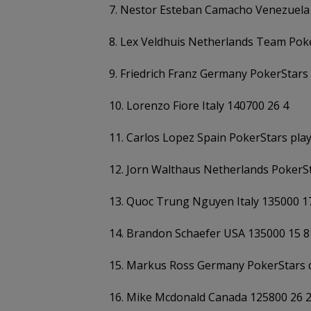
7. Nestor Esteban Camacho Venezuela
8. Lex Veldhuis Netherlands Team Pok
9. Friedrich Franz Germany PokerStars 
10. Lorenzo Fiore Italy 140700 26 4
11. Carlos Lopez Spain PokerStars pla
12. Jorn Walthaus Netherlands PokerSt
13. Quoc Trung Nguyen Italy 135000 1
14. Brandon Schaefer USA 135000 15 8
15. Markus Ross Germany PokerStars q
16. Mike Mcdonald Canada 125800 26 