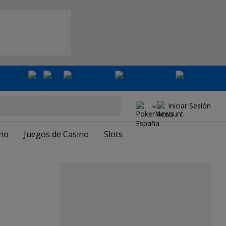
Iniciar Sesión
ino
Juegos de Casino
Slots