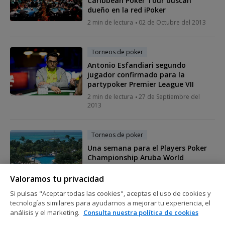
Caribbean Poker Tour buscan
dueño en la red iPoker
2 min de lectura
02 de Octubre del 2013
Torneos de poker
Antonio Esfandiari segundo
jugador confirmado para la
partypoker Premier League VII
2 min de lectura
27 de Septiembre del
2013
Torneos de poker
Una semana para el Players Poker
Championship Aruba World
Championship
Valoramos tu privacidad
2 min de lectura
25 de Septiembre del
2013
Si pulsas "Aceptar todas las cookies", aceptas el uso de cookies y
tecnologías similares para ayudarnos a mejorar tu experiencia, el
análisis y el marketing.
Consulta nuestra política de cookies
Torneos de poker