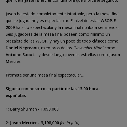
que lidera
Jason Mercier
con una pila que triplica al segundo.
Jason ha estado completamente intratable, pero la mesa final
que se jugara hoy es espectacular. El nivel de estas
WSOP-E
2009
ha sido espectacular y la mesa final no iba a ser menos.
Seis jugadores de la mesa final poseen como mínimo un
brazalete de las WSOP, y hay un poco de todo clásicos como
Daniel Negreanu
, miembros de los
"November Nine"
como
Antoine Saout
… y desde luego jovenes estrellas como
Jason
Mercier
.
Promete ser una mesa final espectacular…
Síguela con nosotros a partir de las 13.00 horas
españolas
1: Barry Shulman - 1,090,000
2:
Jason Mercier - 3,198,000
(en la foto)