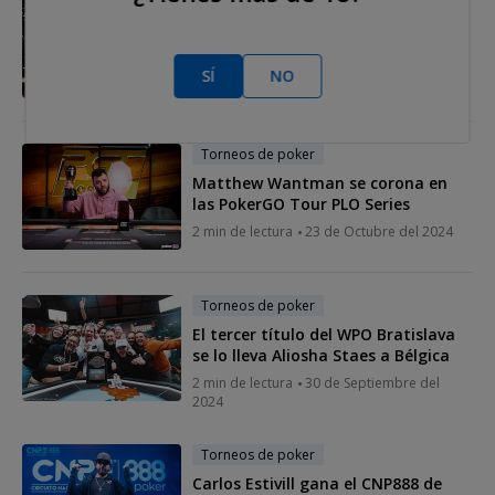
Torneos de poker
Seth Davies también gana la SHR
Bowl de PLO
SÍ
NO
2 min de lectura
28 de Octubre del 2024
Torneos de poker
Matthew Wantman se corona en
las PokerGO Tour PLO Series
2 min de lectura
23 de Octubre del 2024
Torneos de poker
El tercer título del WPO Bratislava
se lo lleva Aliosha Staes a Bélgica
2 min de lectura
30 de Septiembre del
2024
Torneos de poker
Carlos Estivill gana el CNP888 de