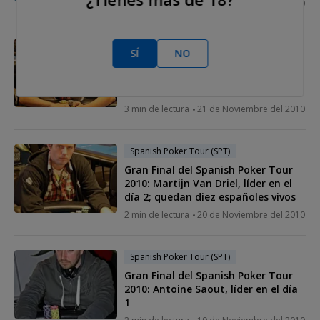
2 min de lectura
22 de Noviembre del 2010
Spanish Poker Tour (SPT)
SÍ
NO
Gran Final del Spanish Poker Tour
2010: hoy es la mesa final. Chip-
leader: Marvin Rettenmaier
3 min de lectura
21 de Noviembre del 2010
Spanish Poker Tour (SPT)
Gran Final del Spanish Poker Tour
2010: Martijn Van Driel, líder en el
día 2; quedan diez españoles vivos
2 min de lectura
20 de Noviembre del 2010
Spanish Poker Tour (SPT)
Gran Final del Spanish Poker Tour
2010: Antoine Saout, líder en el día
1