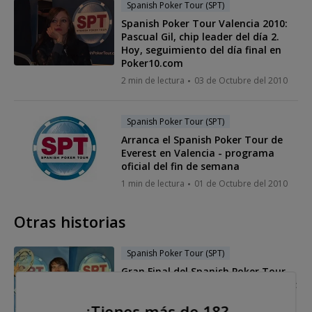
Spanish Poker Tour (SPT)
Spanish Poker Tour Valencia 2010:
Pascual Gil, chip leader del día 2.
Hoy, seguimiento del día final en
Poker10.com
2 min de lectura
03 de Octubre del 2010
Spanish Poker Tour (SPT)
Arranca el Spanish Poker Tour de
Everest en Valencia - programa
oficial del fin de semana
1 min de lectura
01 de Octubre del 2010
Otras historias
Spanish Poker Tour (SPT)
Gran Final del Spanish Poker Tour
2010: Marvin Rettenmaier, ganador;
Julio Doce "Tule", MVP del circuito
¿Tienes más de 18?