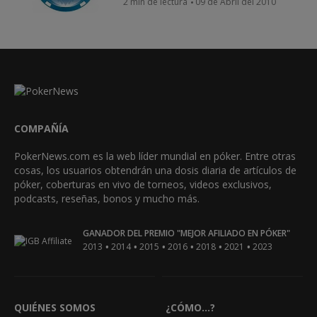
2 min de lectura
09 de Abril del 2010
COMPAÑÍA
PokerNews.com es la web líder mundial en póker. Entre otras
cosas, los usuarios obtendrán una dosis diaria de artículos de
póker, coberturas en vivo de torneos, videos exclusivos,
podcasts, reseñas, bonos y mucho más.
GANADOR DEL PREMIO "MEJOR AFILIADO EN PÓKER"
•
•
•
•
•
•
2013
2014
2015
2016
2018
2021
2023
QUIÉNES SOMOS
¿CÓMO...?