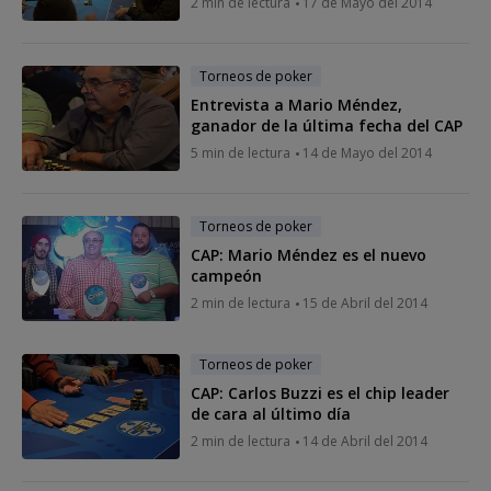
2 min de lectura
17 de Mayo del 2014
Torneos de poker
Entrevista a Mario Méndez,
ganador de la última fecha del CAP
5 min de lectura
14 de Mayo del 2014
Torneos de poker
CAP: Mario Méndez es el nuevo
campeón
2 min de lectura
15 de Abril del 2014
Torneos de poker
CAP: Carlos Buzzi es el chip leader
de cara al último día
2 min de lectura
14 de Abril del 2014