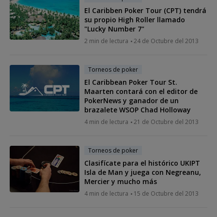
El Caribben Poker Tour (CPT) tendrá
su propio High Roller llamado
"Lucky Number 7"
2 min de lectura
24 de Octubre del 2013
Torneos de poker
El Caribbean Poker Tour St.
Maarten contará con el editor de
PokerNews y ganador de un
brazalete WSOP Chad Holloway
4 min de lectura
21 de Octubre del 2013
Torneos de poker
Clasifícate para el histórico UKIPT
Isla de Man y juega con Negreanu,
Mercier y mucho más
4 min de lectura
15 de Octubre del 2013