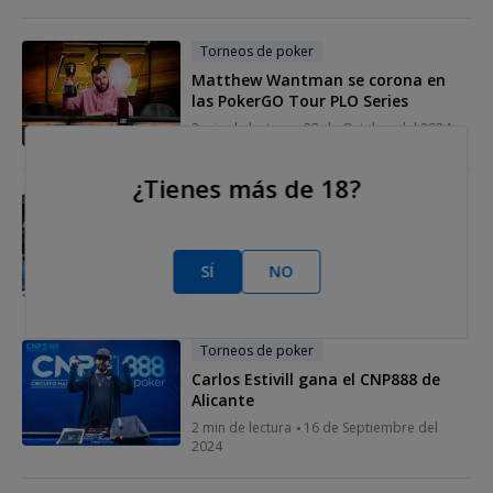
Torneos de poker
Matthew Wantman se corona en
las PokerGO Tour PLO Series
2 min de lectura
23 de Octubre del 2024
¿Tienes más de 18?
Torneos de poker
El tercer título del WPO Bratislava
se lo lleva Aliosha Staes a Bélgica
SÍ
NO
2 min de lectura
30 de Septiembre del
2024
Torneos de poker
Carlos Estivill gana el CNP888 de
Alicante
2 min de lectura
16 de Septiembre del
2024