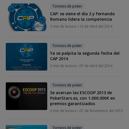
Torneos de poker
CAP: se viene el día 2 y Fernando
Romano lidera la competencia
2 min de lectura
13 de Abril del 2014
Torneos de poker
Ya se palpita la segunda fecha del
CAP 2014
2 min de lectura
07 de Abril del 2014
Torneos de poker
Se acercan las ESCOOP 2013 de
PokerStars.es, con 1.000.000€ en
premios garantizados
2 min de lectura
07 de Noviembre del 2013
Torneos de poker