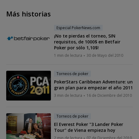
Más historias
Especial PokerNews.com
¡No te pierdas el torneo, SIN
requisitos, de 1000$ en Betfair
Poker por sólo 1,10$!
1 min de lectura
30 de Mayo del 2010
Torneos de poker
PokerStars Caribbean Adventure: un
gran plan para empezar el año 2011
3 min de lectura
16 de Diciembre del 2010
Torneos de poker
El Everest Poker "3 Lander Poker
Tour" de Viena empieza hoy
2 min de lectura
07 de Diciembre del 2010