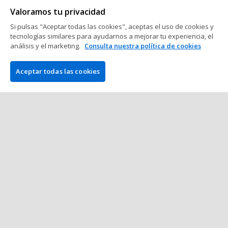
Valoramos tu privacidad
2 min de lectura
25 de Septiembre del
2013
Si pulsas "Aceptar todas las cookies", aceptas el uso de cookies y
tecnologías similares para ayudarnos a mejorar tu experiencia, el
análisis y el marketing.
Consulta nuestra política de cookies
Torneos de poker
Calendario del PokerStars
Aceptar todas las cookies
Caribbean Adventure 2014: 10M$
garantizados en el Evento Principal
2 min de lectura
25 de Septiembre del
2013
Mostrar más mensajes
COMPAÑÍA