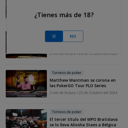
El Aussie Millions: ¿de vuelta en
2025?
¿Tienes más de 18?
5 min de lectura
31 de Octubre del 2024
Torneos de poker
SÍ
NO
Seth Davies también gana la SHR
Bowl de PLO
2 min de lectura
28 de Octubre del 2024
Torneos de poker
Matthew Wantman se corona en
las PokerGO Tour PLO Series
2 min de lectura
23 de Octubre del 2024
Torneos de poker
El tercer título del WPO Bratislava
se lo lleva Aliosha Staes a Bélgica