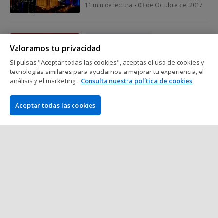
11 min de lectura
03 de Octubre del 2017
Poker, ley y sociedad
Valoramos tu privacidad
España también acelera hacia la
liquidez compartida
Si pulsas "Aceptar todas las cookies", aceptas el uso de cookies y
tecnologías similares para ayudarnos a mejorar tu experiencia, el
3 min de lectura
03 de Agosto del 2017
análisis y el marketing.
Consulta nuestra política de cookies
Poker, ley y sociedad
Aceptar todas las cookies
El acuerdo por la liquidez
compartida quedó firmado ayer en
Roma
2 min de lectura
07 de Julio del 2017
Mostrar más mensajes