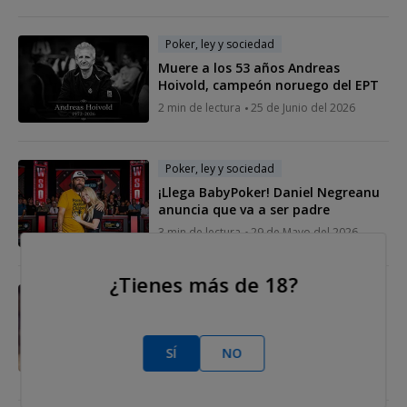
Poker, ley y sociedad
Muere a los 53 años Andreas
Hoivold, campeón noruego del EPT
2 min de lectura
25 de Junio del 2026
Poker, ley y sociedad
¡Llega BabyPoker! Daniel Negreanu
anuncia que va a ser padre
3 min de lectura
29 de Mayo del 2026
¿Tienes más de 18?
Poker, ley y sociedad
No seas Charlie Carrel y si vas a Las
Vegas este año... ¡Guarda bien tus
pastillas!
SÍ
NO
3 min de lectura
20 de Mayo del 2026