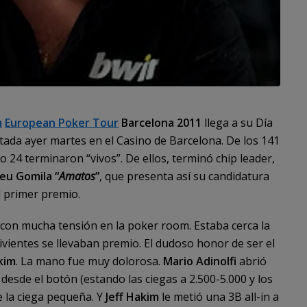
m
European Poker Tour
Barcelona 2011
llega a su Día
utada ayer martes en el Casino de Barcelona. De los 141
 24 terminaron “vivos”. De ellos, terminó chip leader,
u Gomila “
Amatos
”
, que presenta así su candidatura
l primer premio.
ó con mucha tensión en la poker room. Estaba cerca la
ivientes se llevaban premio. El dudoso honor de ser el
kim
. La mano fue muy dolorosa.
Mario Adinolfi
abrió
desde el botón (estando las ciegas a 2.500-5.000 y los
e la ciega pequeña. Y
Jeff Hakim
le metió una 3B all-in a