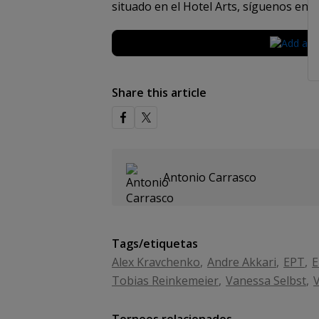
situado en el Hotel Arts, síguenos en
F
Share this article
Antonio Carrasco
Tags/etiquetas
Alex Kravchenko
Andre Akkari
EPT
E
Tobias Reinkemeier
Vanessa Selbst
V