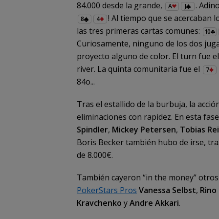
84.000 desde la grande,
. Adin
A
J
! Al tiempo que se acercaban l
8
4
las tres primeras cartas comunes:
10
Curiosamente, ninguno de los dos juga
proyecto alguno de color. El turn fue e
river. La quinta comunitaria fue el
7
84o...
Tras el estallido de la burbuja, la acci
eliminaciones con rapidez. En esta fa
Spindler
,
Mickey Petersen
,
Tobias Re
Boris Becker también hubo de irse, tra
de 8.000€.
También cayeron “in the money” otros
PokerStars Pros
Vanessa Selbst
,
Rino
Kravchenko
y
Andre Akkari
.