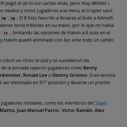
olfi pagó el all-in con cartas vivas, pero muy débiles: ¡
os medios y otros jugadores a la mesa, el crupier sacó
. El 8 hizo favorito a llevarse el bote a Adinolfi.
8
3
dores tenía tréboles en su mano, por lo que no había
l
, limitando las opciones de Hakim a 6 outs en el
3
y Hakim quedó eliminado con AJo ante todo un cañón,
ón cobró un ritmo brutal y se sucedieron las
se de la jornada cayeron jugadores como
Benny
inkemeier
,
Ronald Lee
o
Dimitry Gromov
. El ex-tenista
s ser eliminado en 97.ª posición y llevarse un premio
 jugadores notables, como los miembros del
Team
 Mathis
,
Juan Manuel Pastor
,
Victor Ramdin
,
Alex