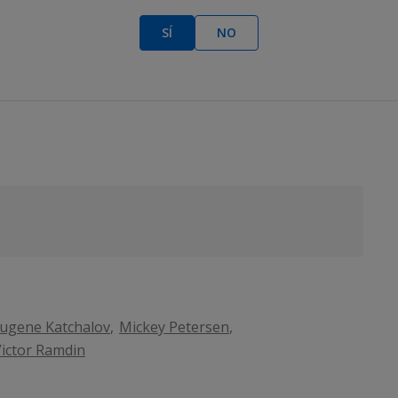
acebook
y en
Twitter
.
SÍ
NO
ugene Katchalov
Mickey Petersen
ictor Ramdin