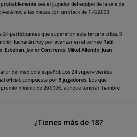
e probablemente sea el jugador del equipo de la sala de
olverá hoy a las mesas con un stack de 1.452.000
 24 participantes que superaron esta tercera criba, 8
mbién lucharán hoy por avanzar en el torneo
Raúl
el Esteban
,
Javier Contreras
,
Mikel Allende
,
Juan
partir del mediodía español. Los 24 supervivientes
al oficial
, compuesta por
8 jugadores
. Los que
n premio mínimo de 20.000€, aunque tendrán hambre
s de todo cuanto suceda a través de nuestro
¿Tienes más de 18?
de cuanto suceda en el anexo del Casino de Barcelona,