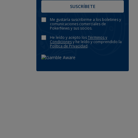
SUSCRÍBETE
Me gustaría suscribirme a los boletines y
comunicaciones comerciales de
PokerNews y sus socios.
He leído y acepto los
Términos y
Condiciones
y he leído y comprendido la
Política de Privacidad
.