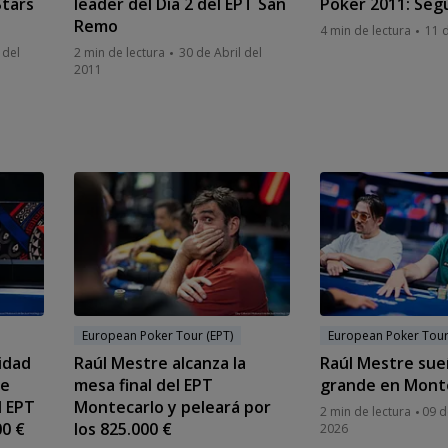
tars
leader del Día 2 del EPT San
Poker 2011: Seg
Remo
4 min de lectura
11 d
 del
2 min de lectura
30 de Abril del
2011
European Poker Tour (EPT)
European Poker Tour
idad
Raúl Mestre alcanza la
Raúl Mestre sueñ
ue
mesa final del EPT
grande en Mont
l EPT
Montecarlo y peleará por
2 min de lectura
09 d
00 €
los 825.000 €
2026