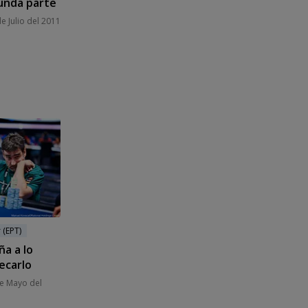
unda parte
e Julio del 2011
 (EPT)
a a lo
ecarlo
e Mayo del