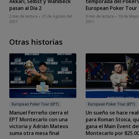
Akkari, Selbst y Wahlbeck
temporada del PokerS
pasan al Día 2
European Poker Tour
2 min de lectura
27 de Agosto del
3 min de lectura
18 de Mayo
2011
2011
Otras historias
European Poker Tour (EPT)
European Poker Tour (EPT)
Manuel Ferreño cierra el
Un sueño se hace real
EPT Montecarlo con una
para Roman Stoica, q
victoria y Adrián Mateos
gana el Main Event de
suma otra mesa final
Montecarlo por 825.0