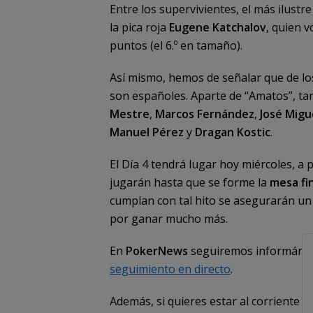
Entre los supervivientes, el más ilustr
la pica roja
Eugene Katchalov
, quien v
puntos (el 6.º en tamaño).
Así mismo, hemos de señalar que de los
son españoles. Aparte de “Amatos”, ta
Mestre
,
Marcos Fernández
,
José Migu
Manuel Pérez
y
Dragan Kostic
.
El Día 4 tendrá lugar hoy miércoles, a 
jugarán hasta que se forme la
mesa fin
cumplan con tal hito se asegurarán u
por ganar mucho más.
En
PokerNews
seguiremos informándoo
seguimiento en directo
.
Además, si quieres estar al corriente 