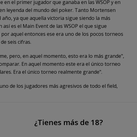
se en el primer jugador que ganaba en las WSOP y en
en leyenda del mundo del poker. Tanto Mortensen
 año, ya que aquella victoria sigue siendo la más
n así es el Main Event de las WSOP el que sigue
 por aquel entonces ese era uno de los pocos torneos
e seis cifras.
me, pero, en aquel momento, esto era lo más grande",
comparar. En aquel momento este era el único torneo
lares. Era el único torneo realmente grande".
uno de los jugadores más agresivos de todo el field,
¿Tienes más de 18?