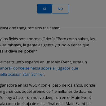
a muy agresivo", decía. En aquella época no".
SÍ
NO
el de habilidad medio y el field ha crecido bastante,
misma. says the skill level of the average player and
t least one thing remains the same.
 los fields son enormes," decía. "Pero como sabes, las
 las mismas, la gente es gente y tu solo tienes que
es la clave del poker."
primer triunfo español en un Main Event, echa un
ahora? donde se habla sobre el jugador que
ella ocasión Stan Schrier
.
ganadora en las WSOP con el paso de los años, donde
n ganancias aquel premio de 1,5 millones de dólares
añol logró hacer un nuevo deep run en el Main Event
aía como burbuja de mesa final en el Main Event del