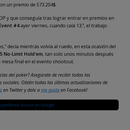
 con un premio de 573.204$.
P y que conseguía tras lograr entrar en premios en
 Event #4
ayer viernes, cuando caía 13.º, el trabajo
," decía mientras volvía al ruedo, en esta ocasión del
5 No-Limit Hold'em
, tan solo unos minutos después
 mesa final en el evento shootout.
cias del poker? Asegúrate de recibir todas las
 sociales. Obtén todas las últimas actualizaciones de
s
en Twitter y dale a
me gusta
en Facebook!