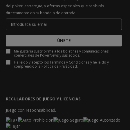
del póker, estrategia, y ofertas especiales que recibirás
directamente en tu bandeja de entrada.
ÚNETE
Me gustaría suscribirme a los boletines y comunicaciones
comerciales de PokerNews y sus socios.
He leído y acepto los
Términos y Condiciones
y he leído y
comprendido la
Política de Privacidad
.
REGULADORES DE JUEGO Y LICENCIAS
Juego con responsabilidad.