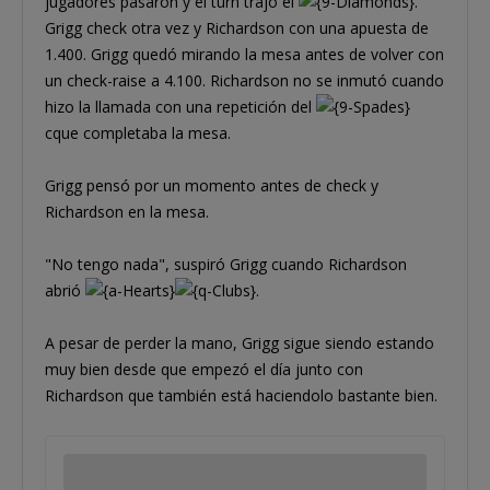
jugadores pasaron y el turn trajo el
.
Grigg check otra vez y Richardson con una apuesta de
1.400. Grigg quedó mirando la mesa antes de volver con
un check-raise a 4.100. Richardson no se inmutó cuando
hizo la llamada con una repetición del
cque completaba la mesa.
Grigg pensó por un momento antes de check y
Richardson en la mesa.
"No tengo nada", suspiró Grigg cuando Richardson
abrió
.
A pesar de perder la mano, Grigg sigue siendo estando
muy bien desde que empezó el día junto con
Richardson que también está haciendolo bastante bien.