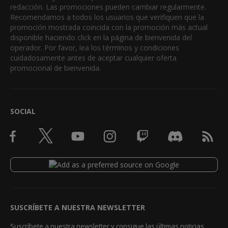
redacción. Las promociones pueden cambiar regularmente.
Recomendamos a todos los usuarios que verifiquen que la
promoción mostrada coincida con la promoción más actual
disponible haciendo click en la página de bienvenida del
operador. Por favor, lea los términos y condiciones
cuidadosamente antes de aceptar cualquier oferta
promocional de bienvenida.
SOCIAL
SUSCRÍBETE A NUESTRA NEWSLETTER
Suscríbete a nuestra newsletter y consigue las últimas noticias