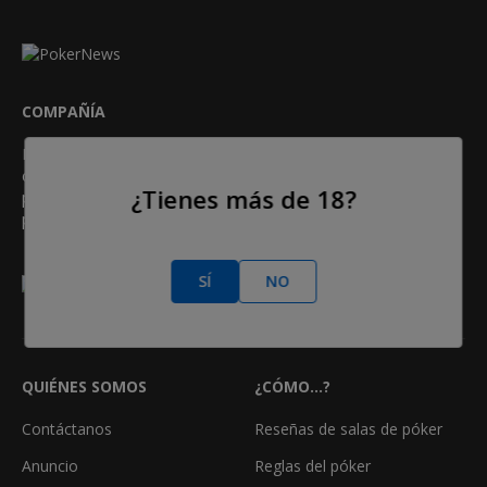
COMPAÑÍA
PokerNews.com es la web líder mundial en póker. Entre otras
cosas, los usuarios obtendrán una dosis diaria de artículos de
¿Tienes más de 18?
póker, coberturas en vivo de torneos, videos exclusivos,
podcasts, reseñas, bonos y mucho más.
GANADOR DEL PREMIO "MEJOR AFILIADO EN PÓKER"
SÍ
NO
•
•
•
•
•
•
2013
2014
2015
2016
2018
2021
2023
QUIÉNES SOMOS
¿CÓMO...?
Contáctanos
Reseñas de salas de póker
Anuncio
Reglas del póker