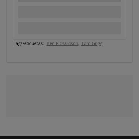
Tags/etiquetas:
Ben Richardson
Tom Grigg