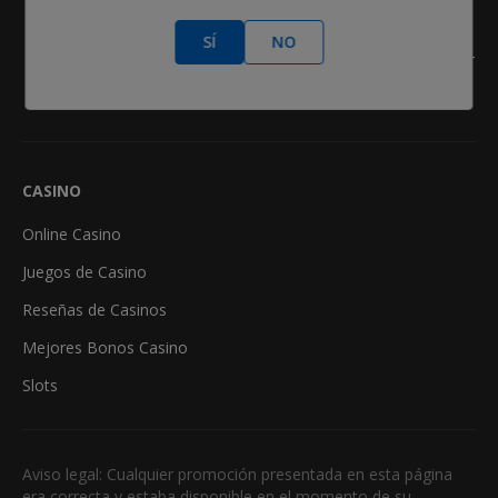
Clasificación Manos de Póker
SÍ
NO
Calculadora de odds en póker
Freerolls
CASINO
Online Casino
Juegos de Casino
Reseñas de Casinos
Mejores Bonos Casino
Slots
Aviso legal: Cualquier promoción presentada en esta página
era correcta y estaba disponible en el momento de su