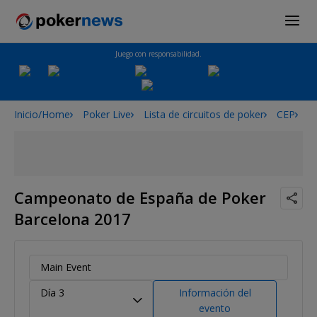
Juego con responsabilidad.
Inicio/Home
Poker Live
Lista de circuitos de poker
CEP
C
Campeonato de España de Poker
Barcelona 2017
Main Event
Día 3
Información del
evento