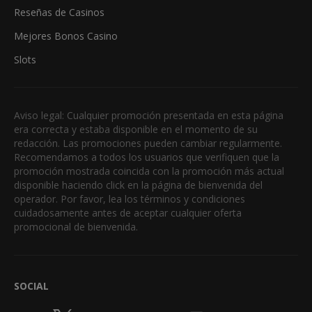
Reseñas de Casinos
Mejores Bonos Casino
Slots
Aviso legal: Cualquier promoción presentada en esta página
era correcta y estaba disponible en el momento de su
redacción. Las promociones pueden cambiar regularmente.
Recomendamos a todos los usuarios que verifiquen que la
promoción mostrada coincida con la promoción más actual
disponible haciendo click en la página de bienvenida del
operador. Por favor, lea los términos y condiciones
cuidadosamente antes de aceptar cualquier oferta
promocional de bienvenida.
SOCIAL