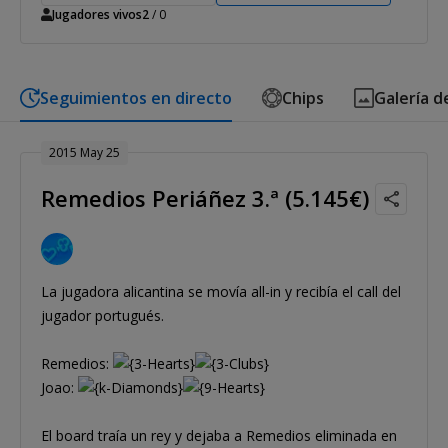
Jugadores vivos
2
/ 0
Seguimientos en directo
Chips
Galería d
2015 May 25
Remedios Periáñez 3.ª (5.145€)
La jugadora alicantina se movía all-in y recibía el call del
jugador portugués.
Remedios:
Joao:
El board traía un rey y dejaba a Remedios eliminada en