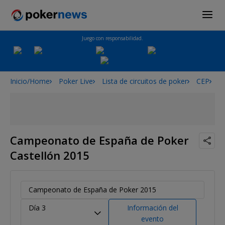
Juego con responsabilidad.
Inicio/Home
Poker Live
Lista de circuitos de poker
CEP
C
Campeonato de España de Poker
Castellón 2015
Campeonato de España de Poker 2015
Día 3
Información del
evento