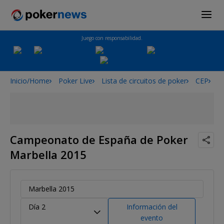
Juego con responsabilidad.
Inicio/Home
Poker Live
Lista de circuitos de poker
CEP
C
Campeonato de España de Poker
Marbella 2015
Marbella 2015
Día 2
Información del
evento