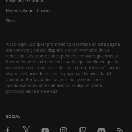
Reseñas de Casinos
Mejores Bonos Casino
Slots
Aviso legal: Cualquier promoción presentada en esta página
era correcta y estaba disponible en el momento de su
redacción. Las promociones pueden cambiar regularmente.
Recomendamos a todos los usuarios que verifiquen que la
promoción mostrada coincida con la promoción más actual
disponible haciendo click en la página de bienvenida del
operador. Por favor, lea los términos y condiciones
cuidadosamente antes de aceptar cualquier oferta
promocional de bienvenida.
SOCIAL