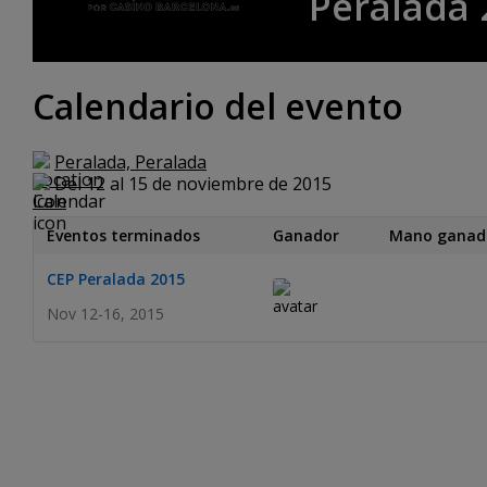
Peralada 
Calendario del evento
Peralada, Peralada
Del 12 al 15 de noviembre de 2015
Eventos terminados
Ganador
Mano ganad
CEP Peralada 2015
Nov 12-16, 2015