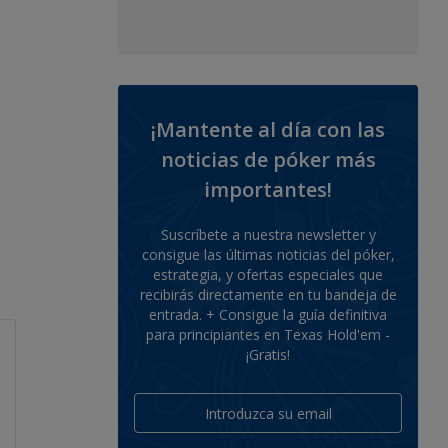
¡Mantente al día con las
noticias de póker más
importantes!
Suscríbete a nuestra newsletter y
consigue las últimas noticias del póker,
estrategia, y ofertas especiales que
recibirás directamente en tu bandeja de
entrada. + Consigue la guía definitiva
para principiantes en Texas Hold'em -
¡Gratis!