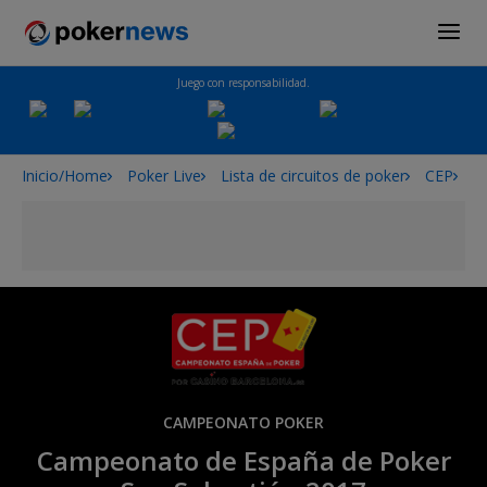
Juego con responsabilidad.
Inicio/Home
Poker Live
Lista de circuitos de poker
CEP
C
CAMPEONATO POKER
Campeonato de España de Poker