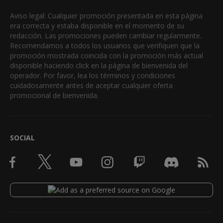
Aviso legal: Cualquier promoción presentada en esta página
era correcta y estaba disponible en el momento de su
redacción. Las promociones pueden cambiar regularmente.
Recomendamos a todos los usuarios que verifiquen que la
promoción mostrada coincida con la promoción más actual
disponible haciendo click en la página de bienvenida del
operador. Por favor, lea los términos y condiciones
cuidadosamente antes de aceptar cualquier oferta
promocional de bienvenida.
SOCIAL