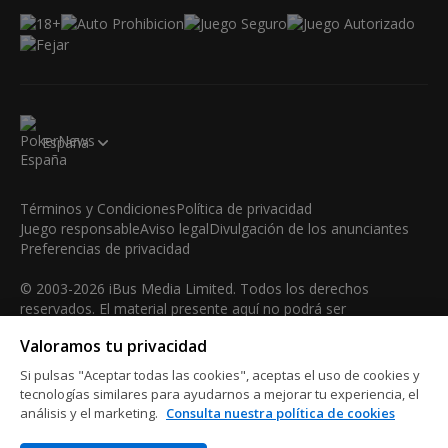
España
Términos y Condiciones
Política de privacidad
Juego responsable
Aviso legal
Divulgación de los anunciantes
Preferencias de privacidad
© 2003-2026 iBus Media Limited. Todos los derechos
reservados. El material presente aquí no podrá ser
reproducido, mostrado, modificado o distribuido sin el
Valoramos tu privacidad
permiso expreso y por escrito del poseedor de los derechos
de autor.
Si pulsas "Aceptar todas las cookies", aceptas el uso de cookies y
iBus Media Limited, 33-37 Athol Street M1 1LB -Douglas -Isle
tecnologías similares para ayudarnos a mejorar tu experiencia, el
análisis y el marketing.
Consulta nuestra política de cookies
of Man