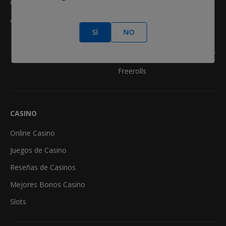
Contáctanos
Reseñas de salas de póker
Anuncio
Reglas del póker
SÍ
NO
Clasificación Manos de Póker
Calculadora de odds en póker
Freerolls
CASINO
Online Casino
Juegos de Casino
Reseñas de Casinos
Mejores Bonos Casino
Slots