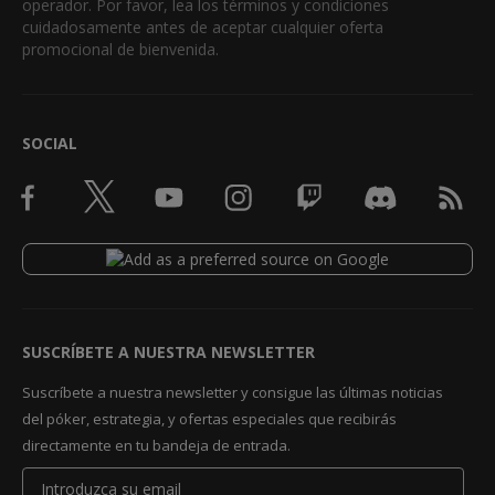
operador. Por favor, lea los términos y condiciones
cuidadosamente antes de aceptar cualquier oferta
promocional de bienvenida.
SOCIAL
SUSCRÍBETE A NUESTRA NEWSLETTER
Suscríbete a nuestra newsletter y consigue las últimas noticias
del póker, estrategia, y ofertas especiales que recibirás
directamente en tu bandeja de entrada.