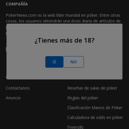
COMPAÑÍA
PokerNews.com es la web líder mundial en póker. Entre otras
cosas, los usuarios obtendrán una dosis diaria de artículos de
póker, coberturas en vivo de torneos, videos exclusivos,
podcasts, reseñas, bonos y mucho más.
¿Tienes más de 18?
GANADOR DEL PREMIO "MEJOR AFILIADO EN PÓKER"
•
•
•
•
•
•
2013
2014
2015
2016
2018
2021
2023
SÍ
NO
QUIÉNES SOMOS
¿CÓMO...?
Contáctanos
Reseñas de salas de póker
Anuncio
Reglas del póker
Clasificación Manos de Póker
Calculadora de odds en póker
Freerolls