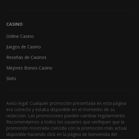
CASINO
Online Casino
Juegos de Casino
Reseñas de Casinos
Mejores Bonos Casino
Slots
Aviso legal: Cualquier promoción presentada en esta página
era correcta y estaba disponible en el momento de su
redacción. Las promociones pueden cambiar regularmente.
Recomendamos a todos los usuarios que verifiquen que la
promoción mostrada coincida con la promoción más actual
disponible haciendo click en la página de bienvenida del