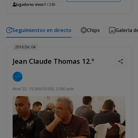
Jugadores vivos
1
/ 245
Seguimientos en directo
Chips
Galería d
2016 Dic 04
Jean Claude Thomas 12.º
Nivel 22 : 15,000/30,000, 3,000 ante