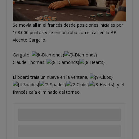
Se movía all in el francés desde posiciones iniciales por
108.000 puntos y se encontraba con el call en la BB
Vicente Gargallo.
Gargallo:
Claude Thomas:
El board traía un nueve en la ventana,
, y el
francés caía eliminado del torneo.