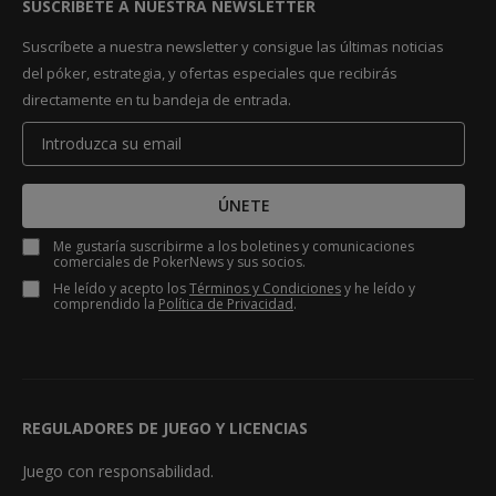
SUSCRÍBETE A NUESTRA NEWSLETTER
Suscríbete a nuestra newsletter y consigue las últimas noticias
del póker, estrategia, y ofertas especiales que recibirás
directamente en tu bandeja de entrada.
ÚNETE
Me gustaría suscribirme a los boletines y comunicaciones
comerciales de PokerNews y sus socios.
He leído y acepto los
Términos y Condiciones
y he leído y
comprendido la
Política de Privacidad
.
REGULADORES DE JUEGO Y LICENCIAS
Juego con responsabilidad.