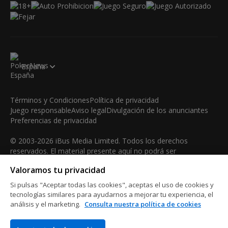
España
Términos y Condiciones
Política de privacidad
Juego responsable
Aviso legal
Divulgación de los anunciantes
Preferencias de privacidad
© 2003-2026 iBus Media Limited. Todos los derechos
reservados. El material presente aquí no podrá ser
reproducido, mostrado, modificado o distribuido sin el
Valoramos tu privacidad
permiso expreso y por escrito del poseedor de los derechos
de autor.
Si pulsas "Aceptar todas las cookies", aceptas el uso de cookies y
iBus Media Limited, 33-37 Athol Street M1 1LB -Douglas -Isle
tecnologías similares para ayudarnos a mejorar tu experiencia, el
análisis y el marketing.
Consulta nuestra política de cookies
of Man