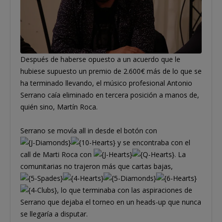
Después de haberse opuesto a un acuerdo que le
hubiese supuesto un premio de 2.600€ más de lo que se
ha terminado llevando, el músico profesional Antonio
Serrano caía eliminado en tercera posición a manos de,
quién sino, Martín Roca.
Serrano se movía all in desde el botón con
y se encontraba con el
call de Marti Roca con
. La
comunitarias no trajeron más que cartas bajas,
, lo que terminaba con las aspiraciones de
Serrano que dejaba el torneo en un heads-up que nunca
se llegaría a disputar.