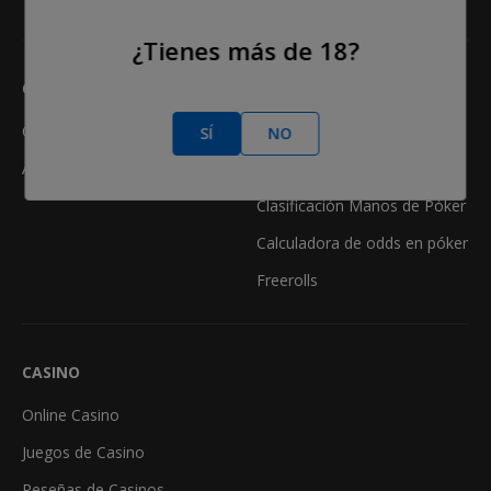
¿Tienes más de 18?
QUIÉNES SOMOS
¿CÓMO...?
Contáctanos
Reseñas de salas de póker
SÍ
NO
Anuncio
Reglas del póker
Clasificación Manos de Póker
Calculadora de odds en póker
Freerolls
CASINO
Online Casino
Juegos de Casino
Reseñas de Casinos