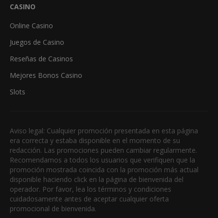
CASINO
Online Casino
Juegos de Casino
Reseñas de Casinos
Mejores Bonos Casino
Slots
Aviso legal: Cualquier promoción presentada en esta página
era correcta y estaba disponible en el momento de su
redacción. Las promociones pueden cambiar regularmente.
Recomendamos a todos los usuarios que verifiquen que la
promoción mostrada coincida con la promoción más actual
disponible haciendo click en la página de bienvenida del
operador. Por favor, lea los términos y condiciones
cuidadosamente antes de aceptar cualquier oferta
promocional de bienvenida.