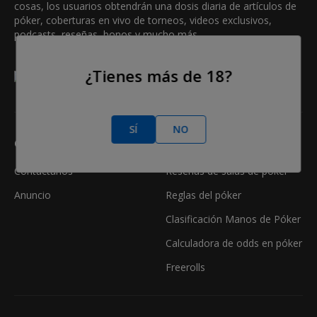
cosas, los usuarios obtendrán una dosis diaria de artículos de
póker, coberturas en vivo de torneos, videos exclusivos,
podcasts, reseñas, bonos y mucho más.
GANADOR DEL PREMIO "MEJOR AFILIADO EN PÓKER"
¿Tienes más de 18?
•
•
•
•
•
•
2013
2014
2015
2016
2018
2021
2023
SÍ
NO
QUIÉNES SOMOS
¿CÓMO...?
Contáctanos
Reseñas de salas de póker
Anuncio
Reglas del póker
Clasificación Manos de Póker
Calculadora de odds en póker
Freerolls