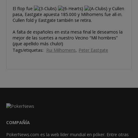
El flop fue
y Cullen
pasa, Eastgate apuesta 185.000 y Milhomens fue all-in.
Cullen fold y Eastgate también se retira.
A falta de españoles en esta mesa final le deseamos la
mejor de las suertes a nuestro Vecino “Mil hombres”
(¡que apellido más chulo!)
Tags/etiquetas:
Rui Milhomens
Peter Eastgate
COMPAÑÍA
PokerNews.com es la web líder mundial en póker. Entre otras